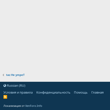
taz He ympeT
Russian (RU)
Условия и правила
Конфиденциальность
Помощь
Главная
Локализация от
XenForo.Info