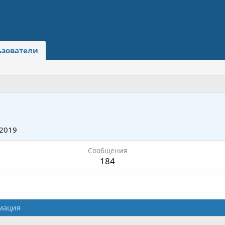
ьзователи
 2019
Сообщения
184
мация