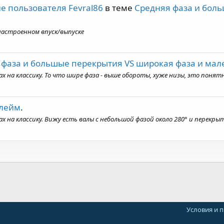
е пользователя Fevral86
в теме
Средняя фаза и боль
астроенном впуск/выпуске
 фаза и большые перекрытия VS широкая фаза и мал
 на классику. То что шире фаза - выше обороты, хуже низы, это понятн
Флейм
.
на классику. Вижу есть валы с небольшой фазой около 280° и перекрыти
Условия и 