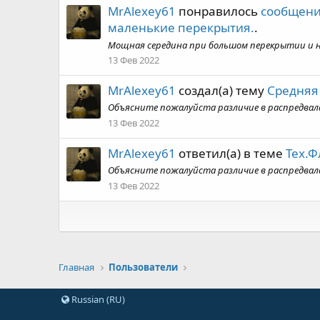
MrAlexey61
понравилось
сообщени
маленькие перекрытия.
.
Мощная середина при большом перекрытии и н
13 Фев 2022
MrAlexey61
создал(а) тему
Средняя
Объясните пожалуйста различие в распредвалах
13 Фев 2022
MrAlexey61
ответил(а) в теме
Тех.
Объясните пожалуйста различие в распредвалах 
13 Фев 2022
Главная
Пользователи
Russian (RU)