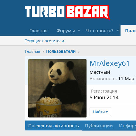
Главная
Форумы
Что нового?
Пол
Текущие посетители
Главная
Пользователи
MrAlexey61
Местный
Активность
11 Мар
Регистрация
5 Июн 2014
Найти
Последняя активность
Публикации
Инфор