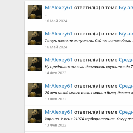
MrAlexey61
ответил(а) в теме
Б/у а
...
16 Май 2024
MrAlexey61
ответил(а) в теме
Б/у а
Теперь тема не актуальна. Сейчас автомобили 
16 Май 2024
MrAlexey61
ответил(а) в теме
Средн
Ну предположим если двигатель крутится до 75
14 Фев 2022
MrAlexey61
ответил(а) в теме
Средн
20 лет назад много таких машин было, делали л
13 Фев 2022
MrAlexey61
ответил(а) в теме
Средн
Хорошо. У меня 21074 карбюраторная. Хочу рас
13 Фев 2022