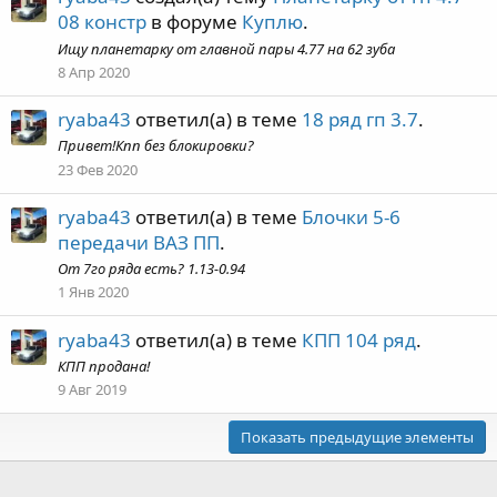
08 констр
в форуме
Куплю
.
Ищу планетарку от главной пары 4.77 на 62 зуба
8 Апр 2020
ryaba43
ответил(а) в теме
18 ряд гп 3.7
.
Привет!Кпп без блокировки?
23 Фев 2020
ryaba43
ответил(а) в теме
Блочки 5-6
передачи ВАЗ ПП
.
От 7го ряда есть? 1.13-0.94
1 Янв 2020
ryaba43
ответил(а) в теме
КПП 104 ряд
.
КПП продана!
9 Авг 2019
Показать предыдущие элементы