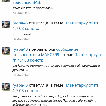
колесные ВАЗ
.
Какая толщина проставок?
28 Май 2020
ryaba43
ответил(а) в теме
Планетарку от гп
4.7 08 констр
.
Никак иначе?
19 Май 2020
ryaba43
понравилось
сообщение
пользователя MAKC799
в теме
Планетарку от
гп 4.7 08 констр
.
Следующую поломать и можешь считать себя настоящим
русским :)))
19 Май 2020
ryaba43
ответил(а) в теме
Планетарку от гп
4.7 08 констр
.
Вторичка не после Сталинграда)) ведомая потеряна при
переезде с одного места на другое.Попытаю удачу найти
ведомую шестерню не...