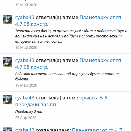
19 Май 2020
ryaba43
ответил(а) в теме
Планетарку от гп
4.7 08 констр
.
Теоретически,да!Но,на практике,всё ездит и работает!Шум и
вой,значения не имеют,ГП пойдёт в спорт!Просто лежит
вторичный вал,не после...
19 Май 2020
ryaba43
ответил(а) в теме
Планетарку от гп
4.7 08 констр
.
Ведомая шестерня от главной пары,так думаю понятнее
будет!)
19 Май 2020
ryaba43
ответил(а) в теме
крышка 5-6
передачи ваз пп
.
Предложу 2 тр
27 Апр 2020
ryaba43
создал(а) тему
Планетарку от гп 4.7