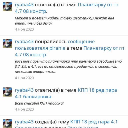
ryaba43
ответил(а) в теме
Планетарку от гп
4.7 08 констр
.
Может и повезёт найти такую шестерню)) Лежит вал
вторичный без дела?
4 Ноя 2020
ryaba43
понравилось
сообщение
пользователя piranie
в теме
Планетарку от гп
4.7 08 констр
.
восьмые пары что планетарки что валы если заводские это
3.7. 3.9. и 4.1. все по отдельности продается. и ставится.
несколько вторичных...
4 Ноя 2020
ryaba43
ответил(а) в теме
КПП 18 ряд пара
4.1 блокировка
.
Всем спасибо! КПП продана!
4 Ноя 2020
ryaba43
создал(а) тему
КПП 18 ряд пара 4.1