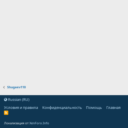
Shugaev110
Russian (RU)
Условия и правила
Конфиденциальность
Помощь
Главная
Локализация от
XenForo.Info