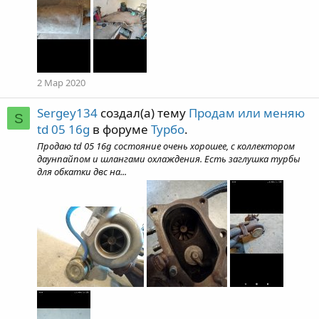
2 Мар 2020
Sergey134
создал(а) тему
Продам или меняю
S
td 05 16g
в форуме
Турбо
.
Продаю td 05 16g состояние очень хорошее, с коллектором
даунпайпом и шлангами охлаждения. Есть заглушка турбы
для обкатки двс на...