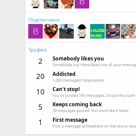
B
Подписчики
B
Трофеи
Somebody likes you
2
Somebody out there liked one of your message
Addicted
20
1,000 messages? Impressive!
Can't stop!
10
You've posted 100 messages. I hope this took
Keeps coming back
5
30 messages posted. You must like it here!
First message
1
Post a message somewhere on the site to recei