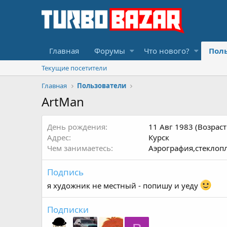
Главная
Форумы
Что нового?
Пол
Текущие посетители
Главная
Пользователи
ArtMan
День рождения
11 Авг 1983 (Возраст
Адрес
Курск
Чем занимаетесь
Аэрография,стеклопла
Подпись
я художник не местный - попишу и уеду
Подписки