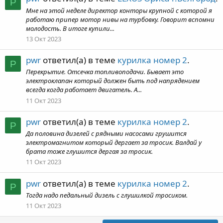
P
Мне на этой неделе директор конторы крупной с которой я
работаю припер мотор нивы на турбовку. Говорит вспомни
молодость. В итоге купили...
13 Окт 2023
pwr
ответил(а) в теме
курилка номер 2
.
P
Перекрытие. Отсечка топливоподачи. Бывает это
электроклапан который должен быть под напрядением
всегда когда работает двигатель. А...
11 Окт 2023
pwr
ответил(а) в теме
курилка номер 2
.
P
Да половина дизелей с рядными насосами грушится
электромагнитом который дергает за тросик. Валдай у
брата тоже глушится дергая за тросик.
11 Окт 2023
pwr
ответил(а) в теме
курилка номер 2
.
P
Тогда надо педальный дизель с глушилкой тросиком.
11 Окт 2023