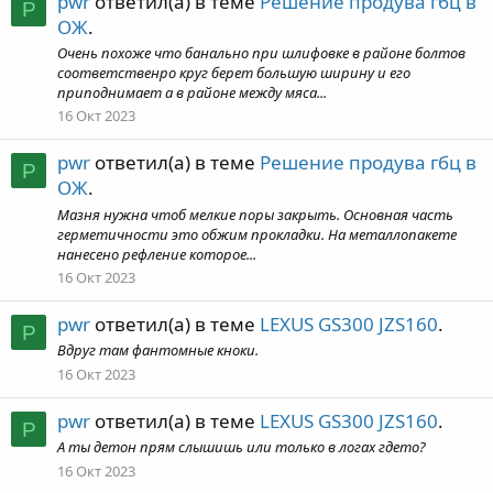
pwr
ответил(а) в теме
Решение продува гбц в
P
ОЖ
.
Очень похоже что банально при шлифовке в районе болтов
соответственро круг берет большую ширину и его
приподнимает а в районе между мяса...
16 Окт 2023
pwr
ответил(а) в теме
Решение продува гбц в
P
ОЖ
.
Мазня нужна чтоб мелкие поры закрыть. Основная часть
герметичности это обжим прокладки. На металлопакете
нанесено рефление которое...
16 Окт 2023
pwr
ответил(а) в теме
LEXUS GS300 JZS160
.
P
Вдруг там фантомные кноки.
16 Окт 2023
pwr
ответил(а) в теме
LEXUS GS300 JZS160
.
P
А ты детон прям слышишь или только в логах гдето?
16 Окт 2023