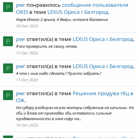
pwr
понравилось
сообщение пользователя
P
ORIS
в теме
LEXUS Ориса г.Белгород
.
Норм Итого 2 крыла, 4 двери, остался багажник
18 Окт 2023
pwr
ответил(а) в теме
LEXUS Ориса г.Белгород
.
P
Я его проверить не смогу, нечем.
17 Окт 2023
pwr
ответил(а) в теме
LEXUS Ориса г.Белгород
.
P
А что с ним надо сделать? Просто забрать?
17 Окт 2023
pwr
ответил(а) в теме
Решение продува гбц в
P
ОЖ
.
На субару разбирал не раз моторы собранные на шпильки. На
гбц и блоке от прокладки гбц оставались сильные
продавленнности в зоне гофр на...
16 Окт 2023