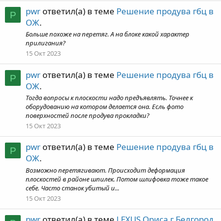
pwr
ответил(а) в теме
Решение продува гбц в
P
ОЖ
.
Больше похоже на перетяг. А на блоке какой характер
прилигания?
15 Окт 2023
pwr
ответил(а) в теме
Решение продува гбц в
P
ОЖ
.
Тогда вопросы к плоскости надо предъявлять. Точнее к
оборудованию на котором делается она. Есль фото
поверхностей после продува прокладки?
15 Окт 2023
pwr
ответил(а) в теме
Решение продува гбц в
P
ОЖ
.
Возможно перетягивают. Происходит деформация
плоскостей в районе шпилек. Потом шлифовка тоже такое
себе. Часто станок убитый и...
15 Окт 2023
pwr
ответил(а) в теме
LEXUS Ориса г.Белгород
.