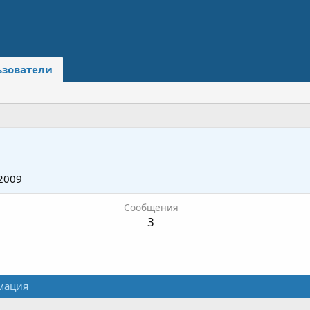
ьзователи
2009
Сообщения
3
мация