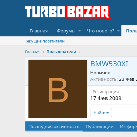
Главная
Форумы
Что нового?
Пол
Текущие посетители
Главная
Пользователи
BMW530XI
Новичок
B
Активность
23 Фев 
Регистрация
17 Фев 2009
Найти
Последняя активность
Публикации
Инфор