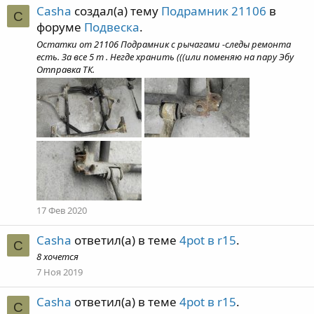
Casha
создал(а) тему
Подрамник 21106
в
C
форуме
Подвеска
.
Остатки от 21106 Подрамник с рычагами -следы ремонта
есть. За все 5 т . Негде хранить (((или поменяю на пару Эбу
Отправка ТК.
17 Фев 2020
Casha
ответил(а) в теме
4pot в r15
.
C
8 хочется
7 Ноя 2019
Casha
ответил(а) в теме
4pot в r15
.
C