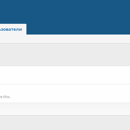
ьзователи
 this.