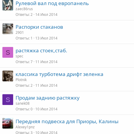
Рулевой вал под европанель
zaec86rus
Ответы
2
14 Июл 2014
Распорки стаканов
2901
Ответы
1
13 Июл 2014
растяжка стоек,стаб.
S
spec
Ответы
7
11 Июл 2014
классика турботема дрифт зеленка
Plotnik
Ответы
2
11 Июл 2014
Продам заднию растяжку
S
sanek08
Ответы
0
10 Июл 2014
Передняя подвеска для Приоры, Калины
Alexey1pnz
Ответы
3
10 Июл 2014