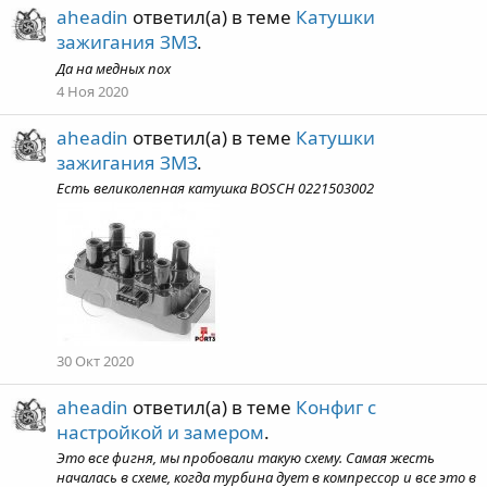
aheadin
ответил(а) в теме
Катушки
зажигания ЗМЗ
.
Да на медных пох
4 Ноя 2020
aheadin
ответил(а) в теме
Катушки
зажигания ЗМЗ
.
Есть великолепная катушка BOSCH 0221503002
30 Окт 2020
aheadin
ответил(а) в теме
Конфиг с
настройкой и замером
.
Это все фигня, мы пробовали такую схему. Самая жесть
началась в схеме, когда турбина дует в компрессор и все это в