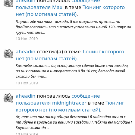
aheadin
понравилось
сообщение
пользователя Maxi
в теме
Тюнинг которого
нет (по мотивам статей)
.
Гтранс где ты там - выходи. Я те покушать принес... на
драйве говорят - это система управления ценой 120 штук на
круг... чет мне...
10 Ноя 2019
aheadin
ответил(а) в теме
Тюнинг которого
нет (по мотивам статей)
.
Как тебе сказать... да, есть) мотор сделал более ста заездов,
из них половина в интервале от 9 до 10 сек, два года назад
сказали бы что...
10 Ноя 2019
aheadin
понравилось
сообщение
пользователя midnightracer
в теме
Тюнинг
которого нет (по мотивам статей)
.
Ах, так это ты настройщик демихова ! Я наблюдал лично с
трибуны в грозном за вашими заездами ! Ребята вы молодцы !
Крутая команда ...
10 Ноя 2019