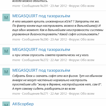
всегда можно обойтись.
more
Сообщение №291
23 Авг 2012
Форум:
Обо всем
MEGASQUIRT под тазоразъём
M
А что мешает купить инженерник я5/я7 ? Затраты те же.
По факту коням еще настраивать можно в дальнейшем))) И
еще один момент: Как в дальнейшем неисправности системы
управления диагностировать? Какой софт использовать?
more
Сообщение №290
23 Авг 2012
Форум:
Обо всем
MEGASQUIRT под тазоразъём
M
и при этом спросить совета практически не у кого.
more
Сообщение №272
22 Авг 2012
Форум:
Обо всем
MEGASQUIRT под тазоразъём
M
Собрать блок и скачать софт это все фигня. Тут на обычном
январе не могут частенько нормально настроить
простейшее ибо "живу в деревне, настройщиков нет, сам 0".
А тут самому сидеть разбираться во всем
more
Сообщение №271
22 Авг 2012
Форум:
Обо всем
АКбсорбер
M