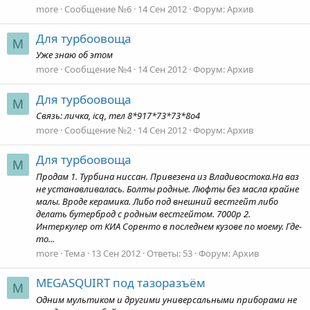
more
Сообщение №6
14 Сен 2012
Форум:
Архив
Для турбоовоща
M
Уже знаю об этом
more
Сообщение №4
14 Сен 2012
Форум:
Архив
Для турбоовоща
M
Связь: личка, icq, тел 8*917*73*73*8о4
more
Сообщение №2
14 Сен 2012
Форум:
Архив
Для турбоовоща
M
Продам 1. Турбина ниссан. Привезена из Владивостока.На ваз
не устанавливалась. Болты родные. Люфты без масла крайне
малы. Вроде керамика. Либо под внешний вестгейт либо
делать бутерброд с родным вестгейтом. 7000р 2.
Интеркулер от КИА Соренто в последнем кузове по моему. Где-
то...
more
Тема
13 Сен 2012
Ответы: 53
Форум:
Архив
MEGASQUIRT под тазоразъём
M
Одним мультиком и другими универсальными приборами не