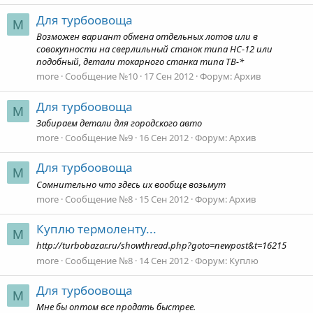
Для турбоовоща
M
Возможен вариант обмена отдельных лотов или в
совокупности на сверлильный станок типа НС-12 или
подобный, детали токарного станка типа ТВ-*
more
Сообщение №10
17 Сен 2012
Форум:
Архив
Для турбоовоща
M
Забираем детали для городского авто
more
Сообщение №9
16 Сен 2012
Форум:
Архив
Для турбоовоща
M
Cомнительно что здесь их вообще возьмут
more
Сообщение №8
15 Сен 2012
Форум:
Архив
Куплю термоленту...
M
http://turbobazar.ru/showthread.php?goto=newpost&t=16215
more
Сообщение №8
14 Сен 2012
Форум:
Куплю
Для турбоовоща
M
Мне бы оптом все продать быстрее.