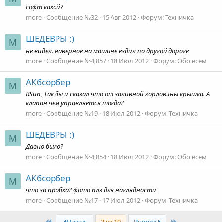
софт какой?
more
Сообщение №32
15 Авг 2012
Форум:
Техничка
ШЕДЕВРЫ :)
M
не видел. наверное на машине ездил по другой дороге
more
Сообщение №4,857
18 Июл 2012
Форум:
Обо всем
АКбсорбер
M
RSun, Так бы и сказал что от заливной горловины крышка. А
клапан чем управляется тогда?
more
Сообщение №19
18 Июл 2012
Форум:
Техничка
ШЕДЕВРЫ :)
M
Давно было?
more
Сообщение №4,854
18 Июл 2012
Форум:
Обо всем
АКбсорбер
M
что за пробка? фото плз для наглядности
more
Сообщение №17
17 Июл 2012
Форум:
Техничка
First
Last
Назад
3 из 10
Вперёд