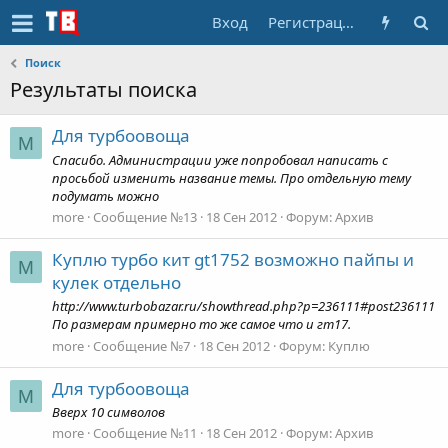
Вход
Регистрация
Поиск
Результаты поиска
Для турбоовоща
M
Спасибо. Администрации уже попробовал написать с
просьбой изменить название темы. Про отдельную тему
подумать можно
more
Сообщение №13
18 Сен 2012
Форум:
Архив
Куплю турбо кит gt1752 возможно пайпы и
M
кулек отдельно
http://www.turbobazar.ru/showthread.php?p=236111#post236111
По размерам примерно то же самое что и гт17.
more
Сообщение №7
18 Сен 2012
Форум:
Куплю
Для турбоовоща
M
Вверх 10 символов
more
Сообщение №11
18 Сен 2012
Форум:
Архив