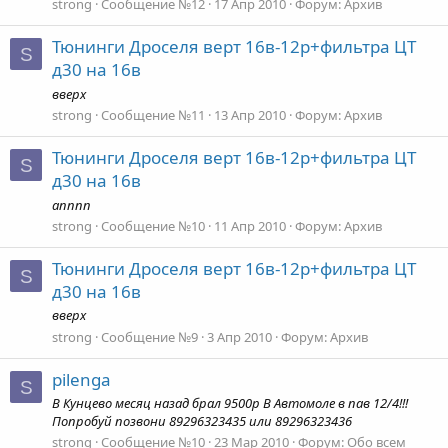
strong
Сообщение №12
17 Апр 2010
Форум:
Архив
Тюнинги Дроселя верт 16в-12р+фильтра ЦТ
S
д30 на 16в
вверх
strong
Сообщение №11
13 Апр 2010
Форум:
Архив
Тюнинги Дроселя верт 16в-12р+фильтра ЦТ
S
д30 на 16в
апппп
strong
Сообщение №10
11 Апр 2010
Форум:
Архив
Тюнинги Дроселя верт 16в-12р+фильтра ЦТ
S
д30 на 16в
вверх
strong
Сообщение №9
3 Апр 2010
Форум:
Архив
pilenga
S
В Кунцево месяц назад брал 9500р В Автомоле в пав 12/4!!!
Попробуй позвони 89296323435 или 89296323436
strong
Сообщение №10
23 Мар 2010
Форум:
Обо всем