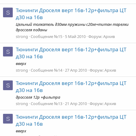
Тюнинги Дроселя верт 16в-12р+фильтра ЦТ
S
д30 на 16в
Цельный толкатель д30мм пружины с20хе+титан тарелки
дросселя поданы
strong
Сообщение №15
5 Май 2010
Форум:
Архив
Тюнинги Дроселя верт 16в-12р+фильтра ЦТ
S
д30 на 16в
вверх
strong
Сообщение №14
27 Апр 2010
Форум:
Архив
Тюнинги Дроселя верт 16в-12р+фильтра ЦТ
S
д30 на 16в
дросселя 12р +фильтра
strong
Сообщение №13
21 Апр 2010
Форум:
Архив
Тюнинги Дроселя верт 16в-12р+фильтра ЦТ
S
д30 на 16в
вверх