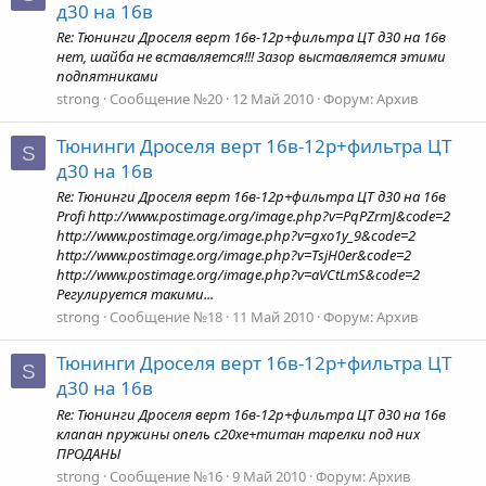
д30 на 16в
Re: Тюнинги Дроселя верт 16в-12р+фильтра ЦТ д30 на 16в
нет, шайба не вставляется!!! Зазор выставляется этими
подпятниками
strong
Сообщение №20
12 Май 2010
Форум:
Архив
Тюнинги Дроселя верт 16в-12р+фильтра ЦТ
S
д30 на 16в
Re: Тюнинги Дроселя верт 16в-12р+фильтра ЦТ д30 на 16в
Profi http://www.postimage.org/image.php?v=PqPZrmJ&code=2
http://www.postimage.org/image.php?v=gxo1y_9&code=2
http://www.postimage.org/image.php?v=TsjH0er&code=2
http://www.postimage.org/image.php?v=aVCtLmS&code=2
Регулируется такими...
strong
Сообщение №18
11 Май 2010
Форум:
Архив
Тюнинги Дроселя верт 16в-12р+фильтра ЦТ
S
д30 на 16в
Re: Тюнинги Дроселя верт 16в-12р+фильтра ЦТ д30 на 16в
клапан пружины опель с20хе+титан тарелки под них
ПРОДАНЫ
strong
Сообщение №16
9 Май 2010
Форум:
Архив