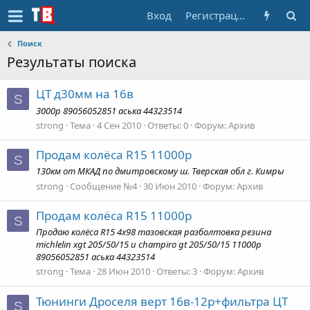
Вход
Регистрация
Поиск
Результаты поиска
ЦТ д30мм на 16в
S
3000р 89056052851 аська 44323514
strong
Тема
4 Сен 2010
Ответы: 0
Форум:
Архив
Продам колёса R15 11000р
S
130км от МКАД по дмитровскому ш. Тверская обл г. Кимры
strong
Сообщение №4
30 Июн 2010
Форум:
Архив
Продам колёса R15 11000р
S
Продаю колёса R15 4х98 тазовская разболтовка резина
michlelin xgt 205/50/15 и champiro gt 205/50/15 11000р
89056052851 аська 44323514
strong
Тема
28 Июн 2010
Ответы: 3
Форум:
Архив
Тюнинги Дроселя верт 16в-12р+фильтра ЦТ
S