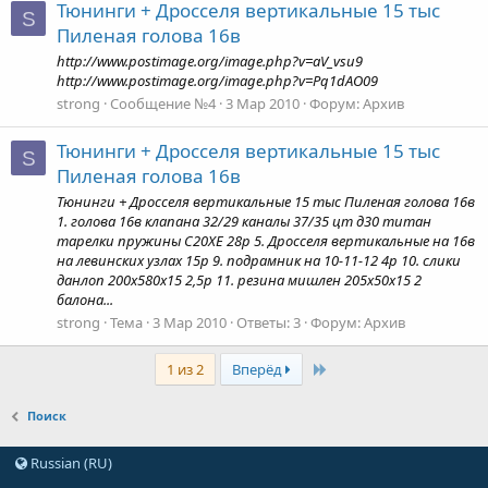
Тюнинги + Дросселя вертикальные 15 тыс
S
Пиленая голова 16в
http://www.postimage.org/image.php?v=aV_vsu9
http://www.postimage.org/image.php?v=Pq1dAO09
strong
Сообщение №4
3 Мар 2010
Форум:
Архив
Тюнинги + Дросселя вертикальные 15 тыс
S
Пиленая голова 16в
Тюнинги + Дросселя вертикальные 15 тыс Пиленая голова 16в
1. голова 16в клапана 32/29 каналы 37/35 цт д30 титан
тарелки пружины С20ХЕ 28р 5. Дросселя вертикальные на 16в
на левинских узлах 15р 9. подрамник на 10-11-12 4р 10. слики
данлоп 200х580х15 2,5р 11. резина мишлен 205х50х15 2
балона...
strong
Тема
3 Мар 2010
Ответы: 3
Форум:
Архив
Last
1 из 2
Вперёд
Поиск
Russian (RU)