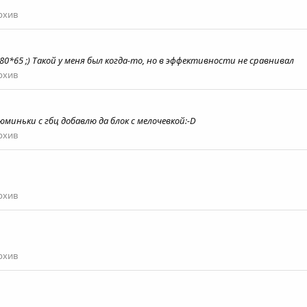
рхив
80*65 ;) Такой у меня был когда-то, но в эффективности не сравнивал
рхив
люминьки с гбц добавлю да блок с мелочевкой:-D
рхив
рхив
рхив