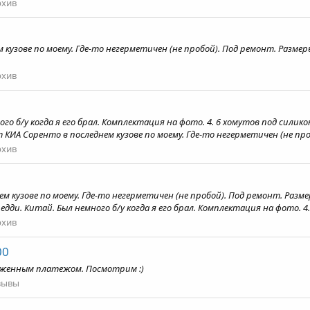
рхив
 кузове по моему. Где-то негерметичен (не пробой). Под ремонт. Разме
рхив
го б/у когда я его брал. Комплектация на фото. 4. 6 хомутов под силико
КИА Соренто в последнем кузове по моему. Где-то негерметичен (не проб
рхив
м кузове по моему. Где-то негерметичен (не пробой). Под ремонт. Раз
дди. Китай. Был немного б/у когда я его брал. Комплектация на фото. 4. 
рхив
00
оженным платежом. Посмотрим :)
зывы