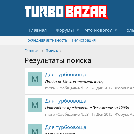
Главная
Форумы
Что нового?
Поль
Последняя активность
Регистрация
Главная
Поиск
Результаты поиска
Для турбоовоща
M
Продано. Можно закрыть тему
more
Сообщение №54
26 Дек 2012
Форум:
А
Для турбоовоща
M
Новогоднее предложение Все вместе за 1200р
more
Сообщение №53
17 Дек 2012
Форум:
А
Для турбоовоща
M