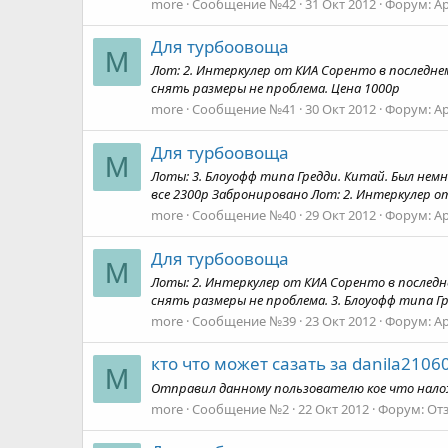
more
Сообщение №42
31 Окт 2012
Форум:
А
Для турбоовоща
M
Лот: 2. Интеркулер от КИА Соренто в последнем
снять размеры не проблема. Цена 1000р
more
Сообщение №41
30 Окт 2012
Форум:
А
Для турбоовоща
M
Лоты: 3. Блоуофф типа Гредди. Китай. Был немно
все 2300р Забронировано Лот: 2. Интеркулер от 
more
Сообщение №40
29 Окт 2012
Форум:
А
Для турбоовоща
M
Лоты: 2. Интеркулер от КИА Соренто в последне
снять размеры не проблема. 3. Блоуофф типа Гре
more
Сообщение №39
23 Окт 2012
Форум:
А
кто что может сазать за danila2106
M
Отправил данному пользователю кое что нал
more
Сообщение №2
22 Окт 2012
Форум:
От