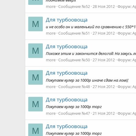
поднимем вверх
more
Сообщение №52
28 Ноя 2012
Форум:
А
Для турбоовоща
M
и не особо он и маленький по сравнению с 550*1
more
Сообщение №51
27 Ноя 2012
Форум:
А
Для турбоовоща
M
Похоже этим и закончится дело:roll: На закусь 
more
Сообщение №50
27 Ноя 2012
Форум:
А
Для турбоовоща
M
Покупаем кулер за 1000р иначе сдам на лом((
more
Сообщение №48
27 Ноя 2012
Форум:
А
Для турбоовоща
M
Покупаем кулер за 1000р торг
more
Сообщение №47
21 Ноя 2012
Форум:
А
Для турбоовоща
M
Покупаем кулер за 1000р торг