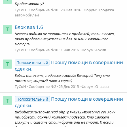
Продал машину?
TyCoH
Сообщение №10
28 Фев 2016
Форум:
Продажа
автомобилей
Блок ваз 1.6
T
Человек видимо не торопится с продажей) толи я ослеп,
толи продаван не указал низ для 16 или 8 клапанного
мотора?
TyCoH
Сообщение №10
1 Янв 2016
Форум:
Архив
Прошу помощи в совершении
Положительный
T
сделки.
Забыл написать, подвеска в городе Белгород. Тому кто
поможет, жирный плюс к карме)
TyCoH
Сообщение №2
25 Дек 2015
Форум:
Отзывы
Прошу помощи в совершении
Положительный
T
сделки.
turbobazar.ru/showthread.php?p=742129#post7421291 Хочу
приобрести данный комплект подвески. Кто сможет
глянуть и сказать стоит брать или не стоит. И все ли