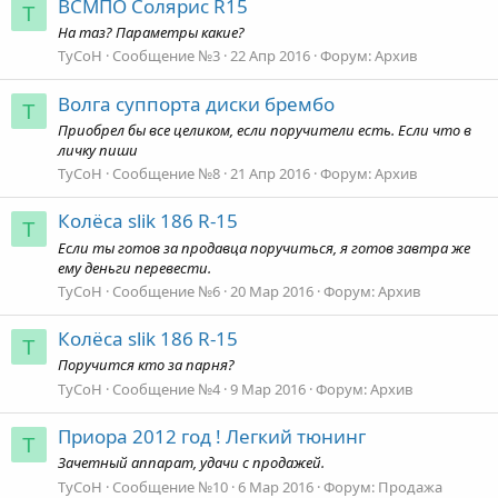
ВСМПО Солярис R15
T
На таз? Параметры какие?
TyCoH
Сообщение №3
22 Апр 2016
Форум:
Архив
Волга суппорта диски брембо
T
Приобрел бы все целиком, если поручители есть. Если что в
личку пиши
TyCoH
Сообщение №8
21 Апр 2016
Форум:
Архив
Колёса slik 186 R-15
T
Если ты готов за продавца поручиться, я готов завтра же
ему деньги перевести.
TyCoH
Сообщение №6
20 Мар 2016
Форум:
Архив
Колёса slik 186 R-15
T
Поручится кто за парня?
TyCoH
Сообщение №4
9 Мар 2016
Форум:
Архив
Приора 2012 год ! Легкий тюнинг
T
Зачетный аппарат, удачи с продажей.
TyCoH
Сообщение №10
6 Мар 2016
Форум:
Продажа