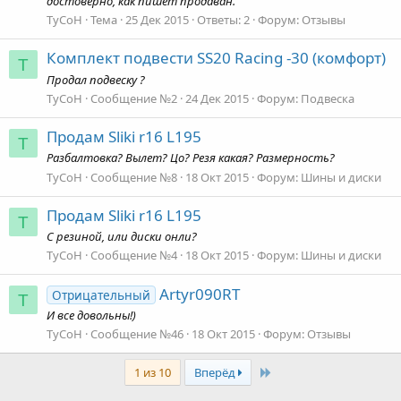
достоверно, как пишет продаван.
TyCoH
Тема
25 Дек 2015
Ответы: 2
Форум:
Отзывы
Комплект подвести SS20 Racing -30 (комфорт)
T
Продал подвеску ?
TyCoH
Сообщение №2
24 Дек 2015
Форум:
Подвеска
Продам Sliki r16 L195
T
Разбалтовка? Вылет? Цо? Резя какая? Размерность?
TyCoH
Сообщение №8
18 Окт 2015
Форум:
Шины и диски
Продам Sliki r16 L195
T
С резиной, или диски онли?
TyCoH
Сообщение №4
18 Окт 2015
Форум:
Шины и диски
Artyr090RT
Отрицательный
T
И все довольны!)
TyCoH
Сообщение №46
18 Окт 2015
Форум:
Отзывы
Last
1 из 10
Вперёд