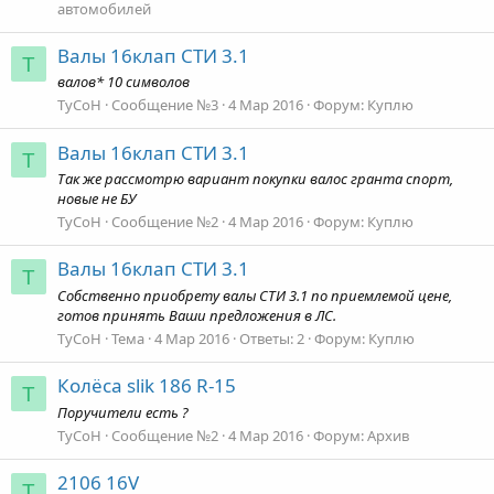
автомобилей
Валы 16клап СТИ 3.1
T
валов* 10 символов
TyCoH
Сообщение №3
4 Мар 2016
Форум:
Куплю
Валы 16клап СТИ 3.1
T
Так же рассмотрю вариант покупки валос гранта спорт,
новые не БУ
TyCoH
Сообщение №2
4 Мар 2016
Форум:
Куплю
Валы 16клап СТИ 3.1
T
Собственно приобрету валы СТИ 3.1 по приемлемой цене,
готов принять Ваши предложения в ЛС.
TyCoH
Тема
4 Мар 2016
Ответы: 2
Форум:
Куплю
Колёса slik 186 R-15
T
Поручители есть ?
TyCoH
Сообщение №2
4 Мар 2016
Форум:
Архив
2106 16V
T