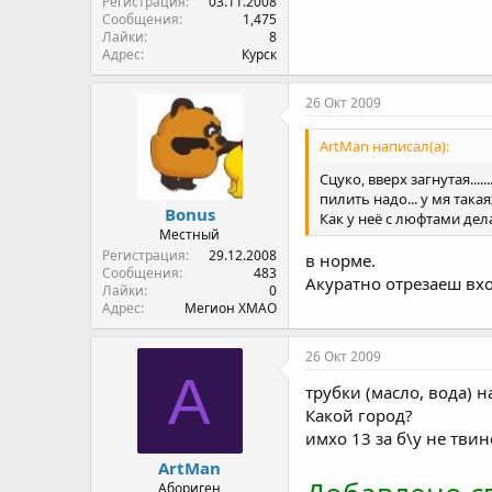
Регистрация
03.11.2008
Сообщения
1,475
Лайки
8
Адрес
Курск
26 Окт 2009
ArtMan написал(а):
Сцуко, вверх загнутая....... 
пилить надо... у мя такая
Bonus
Как у неё с люфтами дел
Местный
Регистрация
29.12.2008
в норме.
Сообщения
483
Акуратно отрезаеш вхо
Лайки
0
Адрес
Мегион ХМАО
26 Окт 2009
A
трубки (масло, вода) 
Какой город?
имхо 13 за б\у не твин
ArtMan
Абориген