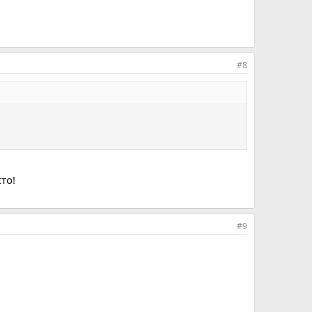
#8
то!
#9