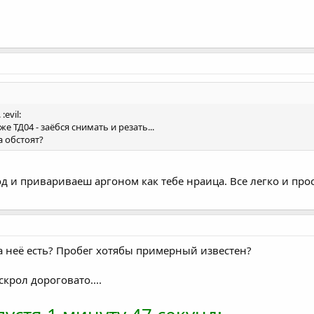
:evil:
же ТД04 - заёбся снимать и резать...
а обстоят?
д и привариваеш аргоном как тебе нраица. Все легко и прос
на неё есть? Пробег хотябы примерный известен?
скрол дороговато....