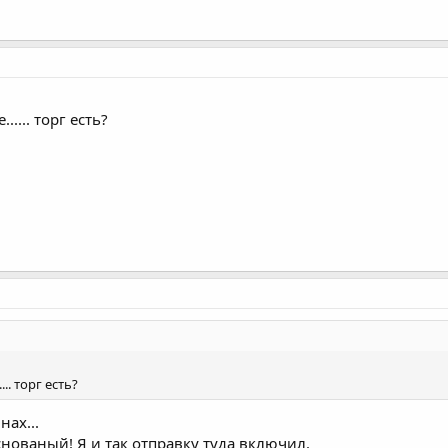
.... торг есть?
.. торг есть?
нах...
нованый! Я и так отправку туда включил.