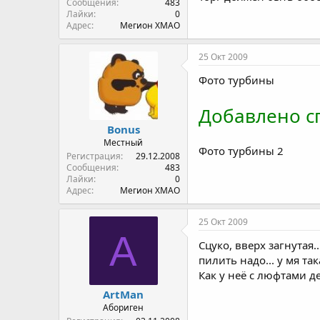
Сообщения
483
Лайки
0
Адрес
Мегион ХМАО
25 Окт 2009
Фото турбины
Добавлено сп
Bonus
Местный
Фото турбины 2
Регистрация
29.12.2008
Сообщения
483
Лайки
0
Адрес
Мегион ХМАО
25 Окт 2009
A
Сцуко, вверх загнутая.....
пилить надо... у мя так
Как у неё с люфтами д
ArtMan
Абориген