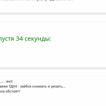
устя 34 секунды:
.. :evil:
аяже ТД04 - заёбся снимать и резать...
ела обстоят?