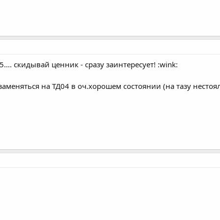
.... скидывай ценник - сразу заинтересует! :wink:
 заменяться на ТД04 в оч.хорошем состоянии (на тазу нестоя