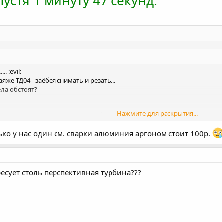
устя 1 минуту 47 секунд:
.. :evil:
аяже ТД04 - заёбся снимать и резать...
ела обстоят?
Нажмите для раскрытия...
и привариваеш аргоном как тебе нраица. Все легко и просто!
только у нас один см. сварки алюминия аргоном стоит 100р.
Нажмите для раскрытия...
ресует столь перспективная турбина???