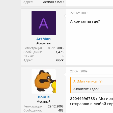
Адрес
Мегион ХМАО
22 Окт 2009
A
А контакты где?
ArtMan
Абориген
Регистрация
03.11.2008
Сообщения
1,475
Лайки
8
Адрес
Курск
22 Окт 2009
ArtMan написал(а):
А контакты где?
Bonus
89044696783 г.Мегио
Местный
Отправлю в любой гор
Регистрация
29.12.2008
Сообщения
483