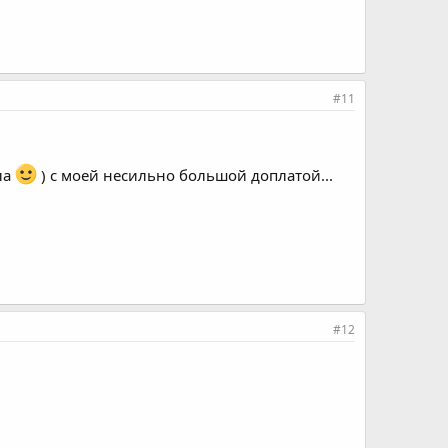
#11
ла
) с моей несильно большой доплатой...
#12