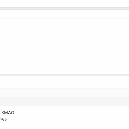
н ХМАО
од.