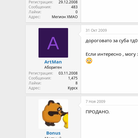
Регистрация
29.12.2008
Сообщения
483
Лайки
0
Адрес
Мегион ХМАО
31 Окт 2009
A
дороговато за суба тд05
Если интересно , могу
ArtMan
Абориген
Регистрация
03.11.2008
Сообщения
1,475
Лайки
8
Адрес
Курск
7 Ноя 2009
ПРОДАНО.
Bonus