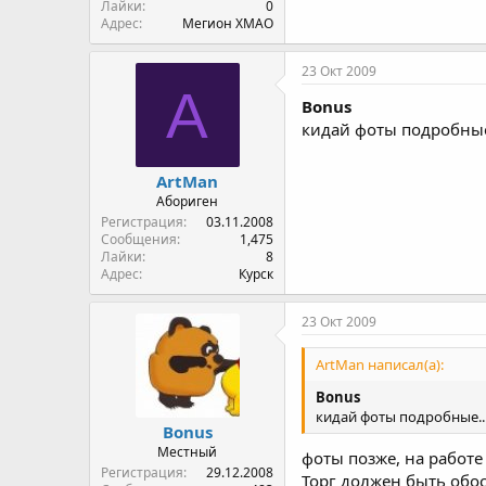
Лайки
0
Адрес
Мегион ХМАО
23 Окт 2009
A
Bonus
кидай фоты подробные..
ArtMan
Абориген
Регистрация
03.11.2008
Сообщения
1,475
Лайки
8
Адрес
Курск
23 Окт 2009
ArtMan написал(а):
Bonus
кидай фоты подробные....
Bonus
Местный
фоты позже, на работе 
Регистрация
29.12.2008
Торг должен быть обос