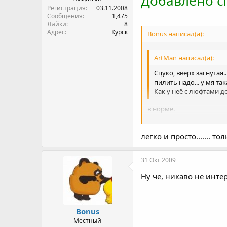
Добавлено сп
Регистрация
03.11.2008
Сообщения
1,475
Лайки
8
Адрес
Курск
Bonus написал(а):
ArtMan написал(а):
Сцуко, вверх загнутая.....
пилить надо... у мя так
Как у неё с люфтами д
в норме.
Акуратно отрезаеш вход 
легко и просто....... 
31 Окт 2009
Ну че, никаво не инте
Bonus
Местный