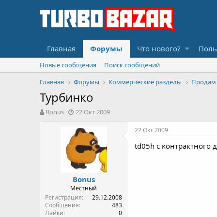
Главная
Форумы
Что нового?
Поль
Новые сообщения
Поиск сообщений
Главная
Форумы
Коммерческие разделы
Продам
Турбинко
А
Д
Bonus
22 Окт 2009
в
а
т
т
22 Окт 2009
о
а
td05h с контрактного д
р
н
т
а
е
ч
м
а
Bonus
ы
л
Местный
а
Регистрация
29.12.2008
Сообщения
483
Лайки
0