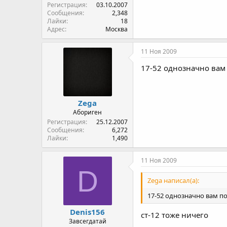
Регистрация
03.10.2007
Сообщения
2,348
Лайки
18
Адрес
Москва
11 Ноя 2009
17-52 однозначно вам 
Zega
Абориген
Регистрация
25.12.2007
Сообщения
6,272
Лайки
1,490
11 Ноя 2009
D
Zega написал(а):
17-52 однозначно вам по
Denis156
ст-12 тоже ничего
Завсегдатай