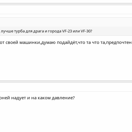
лучше турба для драга и города VF-23 или VF-30?
от своей машинки,думаю подайдёт,что та что та,предпочте
оней надует и на каком давление?