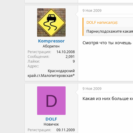
9 Ноя 2009
DOLF написал(а):
Парни,подскажите какая 
Kompressor
Cмотря что ты хочешь 
Абориген
Регистрация
14.10.2008
Сообщения
2,091
Лайки
9
Адрес
Краснодарский
край.ст.Малопитеровская*
9 Ноя 2009
D
Какая из них больше к
DOLF
Новичок
Регистрация
09.11.2009