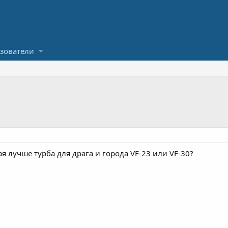
зователи
я лучше турба для драга и города VF-23 или VF-30?