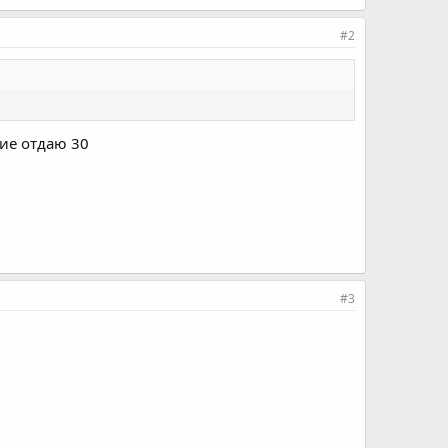
#2
ние отдаю 30
#3