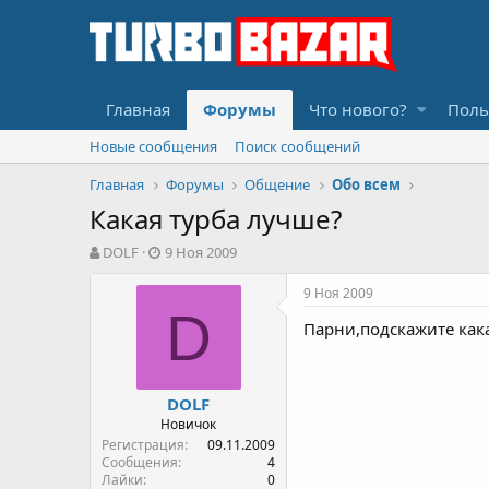
Главная
Форумы
Что нового?
Поль
Новые сообщения
Поиск сообщений
Главная
Форумы
Общение
Обо всем
Какая турба лучше?
А
Д
DOLF
9 Ноя 2009
в
а
т
т
9 Ноя 2009
о
а
D
Парни,подскажите кака
р
н
т
а
е
ч
м
а
DOLF
ы
л
Новичок
а
Регистрация
09.11.2009
Сообщения
4
Лайки
0