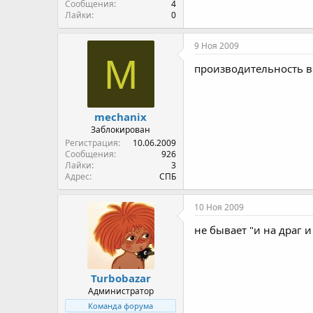
Сообщения
4
Лайки
0
9 Ноя 2009
M
производительность в
mechanix
Заблокирован
Регистрация
10.06.2009
Сообщения
926
Лайки
3
Адрес
СПБ
10 Ноя 2009
не бывает "и на драг и
Turbobazar
Администратор
Команда форума