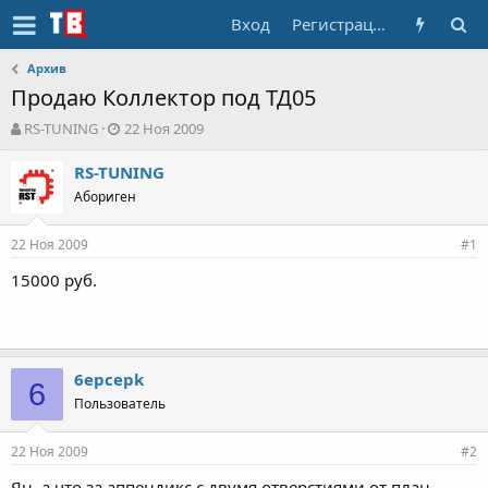
Вход
Регистрация
Архив
Продаю Коллектор под ТД05
А
Д
RS-TUNING
22 Ноя 2009
в
а
т
т
RS-TUNING
о
а
Абориген
р
н
т
а
22 Ноя 2009
е
ч
#1
м
а
15000 руб.
ы
л
а
6epcepk
6
Пользователь
22 Ноя 2009
#2
Ян, а что за аппендикс с двумя отверстиями от план-