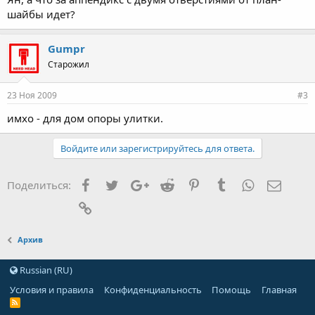
шайбы идет?
Gumpr
Старожил
23 Ноя 2009
#3
имхо - для дом опоры улитки.
Войдите или зарегистрируйтесь для ответа.
Facebook
Twitter
Google+
Reddit
Pinterest
Tumblr
WhatsApp
Элект
Поделиться:
Ссылка
Архив
Russian (RU)
Условия и правила
Конфиденциальность
Помощь
Главная