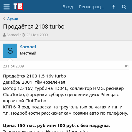
Вход
Регистрация
Архив
Продаётся 2108 turbo
А
Д
Samael
23 Ноя 2009
в
а
т
т
Samael
S
о
а
Местный
р
н
т
а
23 Ноя 2009
е
ч
#1
м
а
Продаётся 2108 1.5 16v turbo
ы
л
декабрь 2001, тёмнозелёная
а
мотор 1.5 16v, турбина TD04L, коллектор HMG, ресивер
ClubTurbo, форсунки субару, сцепление диск Pilenga c
корзиной ClubTurbo
КПП 6-й ряд, подвеска на треугольных рычагах и т.д. и
т.п. Подробности расскажет сам хозяин авто по телефону.
Цена: 150 тыс. руб или 100 руб. с без наддува.
Территориально: г. Ногинск, Моск. обл.