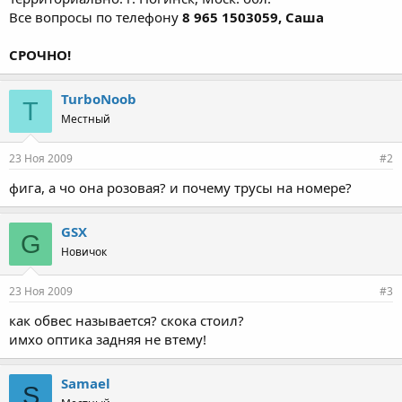
Все вопросы по телефону
8 965 1503059, Саша
СРОЧНО!
TurboNoob
T
Местный
23 Ноя 2009
#2
фига, а чо она розовая? и почему трусы на номере?
GSX
G
Новичок
23 Ноя 2009
#3
как обвес называется? скока стоил?
имхо оптика задняя не втему!
Samael
S