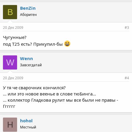
BenZin
B
Абориген
20 Дек 2009
#3
Чугунные?
под Т25 есть? Прикупил-бы
Wenn
W
Завсегдатай
20 Дек 2009
#4
У тя че сварочник кончился?
... или это новое веенье в слове тюБинга...
... коллектор Гладкова рулит мы все были не правы -
Гггггг
hohol
H
Местный