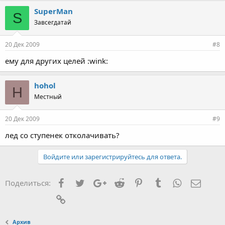
SuperMan
S
Завсегдатай
20 Дек 2009
#8
ему для других целей :wink:
hohol
H
Местный
20 Дек 2009
#9
лед со ступенек отколачивать?
Войдите или зарегистрируйтесь для ответа.
Facebook
Twitter
Google+
Reddit
Pinterest
Tumblr
WhatsApp
Элект
Поделиться:
Ссылка
Архив