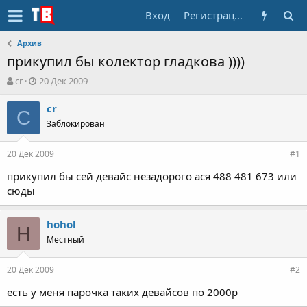
Вход
Регистрация
Архив
прикупил бы колектор гладкова ))))
А
Д
cr
20 Дек 2009
в
а
т
т
cr
C
о
а
Заблокирован
р
н
т
а
20 Дек 2009
е
ч
#1
м
а
прикупил бы сей девайс незадорого ася 488 481 673 или
ы
л
сюды
а
hohol
H
Местный
20 Дек 2009
#2
есть у меня парочка таких девайсов по 2000р