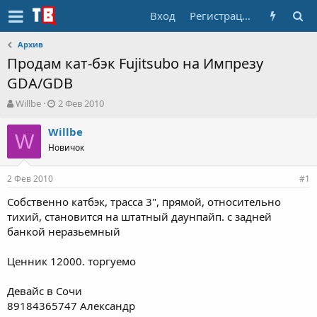
Вход
Регистрация
Архив
Продам кат-бэк Fujitsubo на Импрезу
GDA/GDB
А
Д
Willbe
2 Фев 2010
в
а
т
т
Willbe
W
о
а
Новичок
р
н
т
а
2 Фев 2010
е
ч
#1
м
а
Собственно катбэк, трасса 3", прямой, относительно
ы
л
тихий, становится на штатный даунпайп. с задней
а
банкой неразьемный
Ценник 12000. торгуемо
Девайс в Сочи
89184365747 Александр