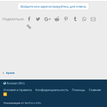
Войдите или зарегистрируйтесь для ответа.
Facebook
Twitter
Google+
Reddit
Pinterest
Tumblr
WhatsApp
Элект
Поделиться:
Ссылка
Архив
Russian (RU)
Условия и правила
Конфиденциальность
Помощь
Главная
Локализация от
XenForo.Info