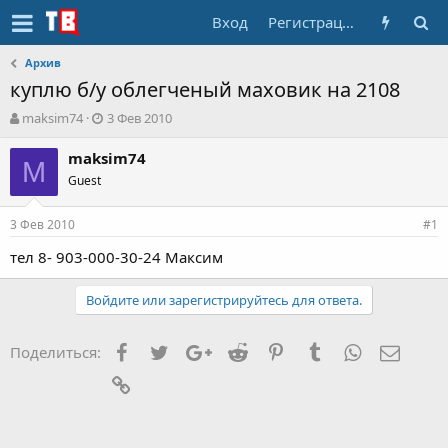
Вход
Регистрация
Архив
куплю б/у облегченый маховик на 2108
А
Д
maksim74
3 Фев 2010
в
а
т
т
maksim74
M
о
а
Guest
р
н
т
а
3 Фев 2010
е
ч
#1
м
а
тел 8- 903-000-30-24 Максим
ы
л
а
Войдите или зарегистрируйтесь для ответа.
Facebook
Twitter
Google+
Reddit
Pinterest
Tumblr
WhatsApp
Элект
Поделиться:
Ссылка