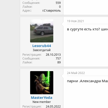
Сообщения
559
Лайки
0
Адрес
г.Ставрополь
19 Ноя 2021
в сургуте есть кто? ш
Lesorub44
Завсегдатай
Регистрация
28.10.2013
Сообщения
757
Лайки
89
24 Май 2022
парни .Александра Ма
MasterYoda
New member
Регистрация
24.05.2022