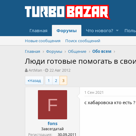
Главная
Форумы
Что нового?
Поль
Новые сообщения
Поиск сообщений
Главная
Форумы
Общение
Обо всем
Люди готовые помогать в свои
А
Д
ArtMan
22 Авг 2012
в
а
Назад
1
2
3
т
т
о
а
р
н
1 Сен 2021
т
а
F
с хабаровска кто есть ?
е
ч
м
а
ы
л
а
fons
Завсегдатай
Регистрация
30.09.2011