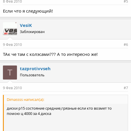
8 Фев 2010
#5
Если что я следующий!
VesiK
Заблокирован
9 Фев 2010
#6
ТАк че там с колэсами??? А то интересно же!
tazprotivvseh
T
Пользователь
9 Фев 2010
#7
Dimassss написал(а):
диски р15 состояние средние,грязные если кто возмет то
помою ц 4000 за 4 диска