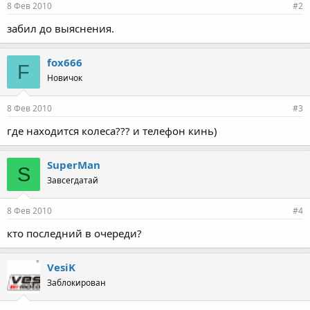
8 Фев 2010
#2
забил до выяснения.
fox666
F
Новичок
8 Фев 2010
#3
где находится колеса??? и телефон кинь)
SuperMan
S
Завсегдатай
8 Фев 2010
#4
кто последний в очереди?
VesiK
Заблокирован