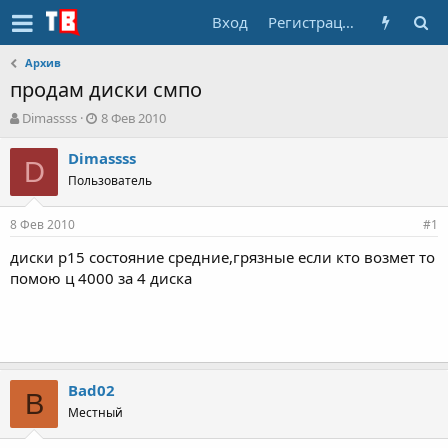
Вход
Регистрация
Архив
продам диски смпо
А
Д
Dimassss
8 Фев 2010
в
а
т
т
Dimassss
D
о
а
Пользователь
р
н
т
а
8 Фев 2010
е
ч
#1
м
а
диски р15 состояние средние,грязные если кто возмет то
ы
л
помою ц 4000 за 4 диска
а
Bad02
B
Местный