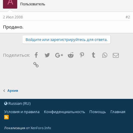
A
Пользователь
2 Июл 2008
#2
Продано.
Войдите или зарегистрируйтесь для ответа.
Facebook
Twitter
Google+
Reddit
Pinterest
Tumblr
WhatsApp
Элект
Поделиться:
Ссылка
Архив
Russian (RU)
Условия и правила
Конфиденциальность
Помощь
Главная
Локализация от
XenForo.Info