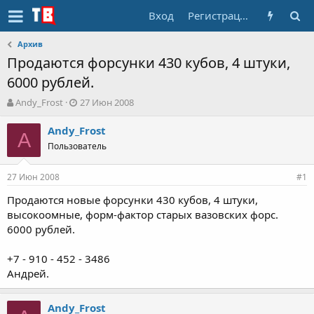
Вход
Регистрация
Архив
Продаются форсунки 430 кубов, 4 штуки,
6000 рублей.
А
Д
Andy_Frost
27 Июн 2008
в
а
т
т
Andy_Frost
A
о
а
Пользователь
р
н
т
а
27 Июн 2008
е
ч
#1
м
а
Продаются новые форсунки 430 кубов, 4 штуки,
ы
л
высокоомные, форм-фактор старых вазовских форс.
а
6000 рублей.
+7 - 910 - 452 - 3486
Андрей.
Andy_Frost