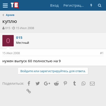
Вход
Регистрация
Архив
куплю
А
Д
015
15 Июл 2008
в
а
т
т
015
0
о
а
Местный
р
н
т
а
15 Июл 2008
е
ч
#1
м
а
нужен выпуск 60 полностью на 9
ы
л
а
Войдите или зарегистрируйтесь для ответа.
Facebook
Twitter
Google+
Reddit
Pinterest
Tumblr
WhatsApp
Элект
Поделиться:
Ссылка