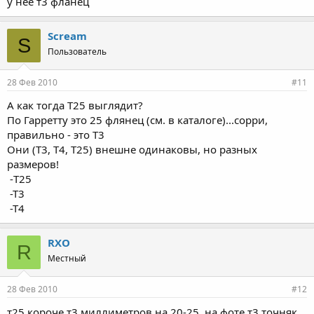
у нее т3 фланец
Scream
S
Пользователь
28 Фев 2010
#11
А как тогда Т25 выглядит?
По Гарретту это 25 флянец (см. в каталоге)...сорри,
правильно - это Т3
Они (Т3, Т4, Т25) внешне одинаковы, но разных
размеров!
-T25
-T3
-T4
RXO
R
Местный
28 Фев 2010
#12
т25 короче т3 миллиметров на 20-25. на фоте т3 точняк