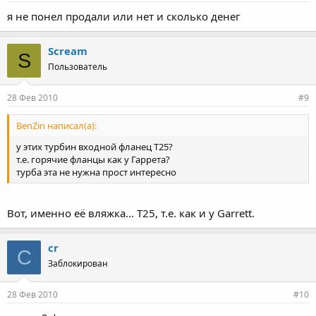
я не понел продали или нет и сколько денег
Scream
S
Пользователь
28 Фев 2010
#9
BenZin написал(а):
у этих турбин входной фланец Т25?
т.е. горячие фланцы как у Гаррета?
турба эта не нужна прост интересно
Вот, именно её вляжка... Т25, т.е. как и у Garrett.
cr
C
Заблокирован
28 Фев 2010
#10