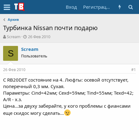
Вход
Регистрация
Архив
Турбинка Nissan почти подарю
А
Д
Scream
26 Фев 2010
в
а
т
т
Scream
S
о
а
Пользователь
р
н
т
а
26 Фев 2010
е
ч
#1
м
а
С RB20DET состояние на 4. Люфты: осевой отсутствует,
ы
л
поперечный 0,3 мм. Сухая.
а
Параметры: Cind=42мм; Cexd=59мм; Tind=55мм; Texd=42;
A/R - х.з.
Цена...за двуху заберайте, у кого проблемы с фиансами
еще скидос могу сделать...