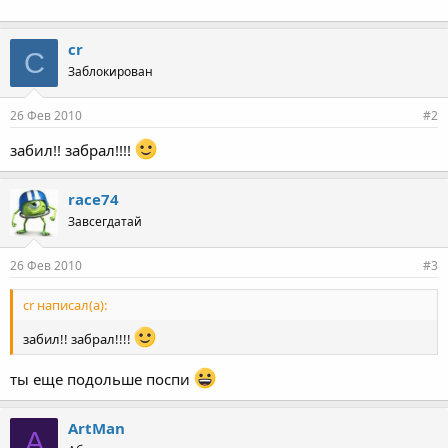
cr
C
Заблокирован
26 Фев 2010
#2
забил!! забрал!!!!
race74
Завсегдатай
26 Фев 2010
#3
cr написал(а):
забил!! забрал!!!!
ты еще подольше поспи
ArtMan
A