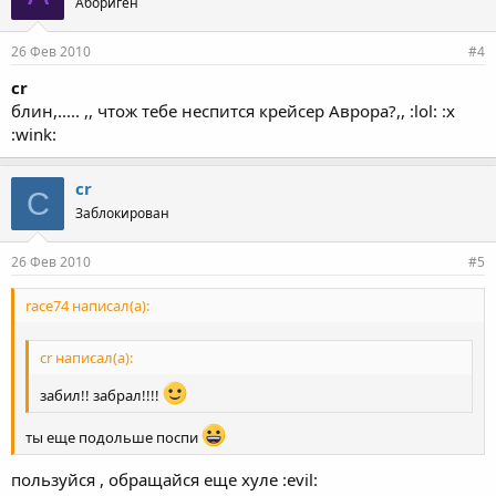
Абориген
26 Фев 2010
#4
cr
блин,..... ,, чтож тебе неспится крейсер Аврора?,, :lol: :x
:wink:
cr
C
Заблокирован
26 Фев 2010
#5
race74 написал(а):
cr написал(а):
забил!! забрал!!!!
ты еще подольше поспи
пользуйся , обращайся еще хуле :evil: