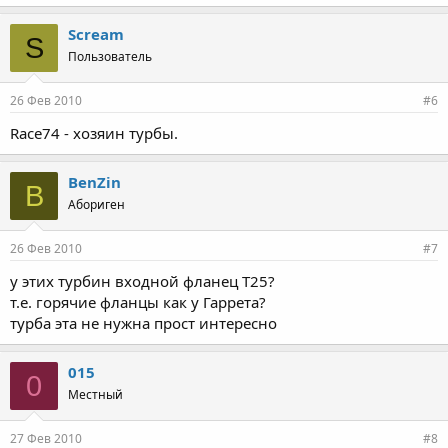
Scream
S
Пользователь
26 Фев 2010
#6
Race74 - хозяин турбы.
BenZin
B
Абориген
26 Фев 2010
#7
у этих турбин входной фланец Т25?
т.е. горячие фланцы как у Гаррета?
турба эта не нужна прост интересно
015
0
Местный
27 Фев 2010
#8