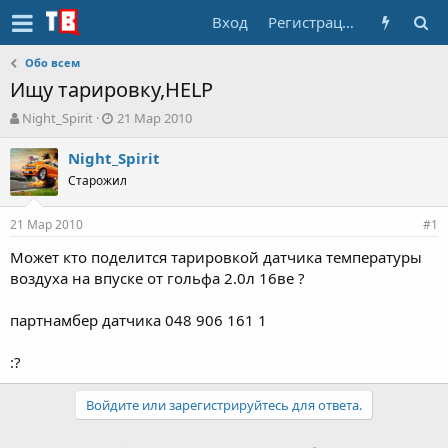
Вход
Регистрация
Обо всем
Ищу тарировку,HELP
А
Д
Night_Spirit
21 Мар 2010
в
а
т
т
Night_Spirit
о
а
Старожил
р
н
т
а
21 Мар 2010
е
ч
#1
м
а
Может кто поделится тарировкой датчика температуры
ы
л
воздуха на впуске от гольфа 2.0л 16ве ?
а
партнамбер датчика 048 906 161 1
:?
Войдите или зарегистрируйтесь для ответа.