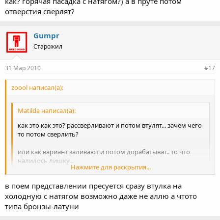
как? горячая пасадка с натягом?) а в пруте потом
отверстия сверлят?
Gumpr
Старожил
31 Мар 2010
#17
zoool написал(а):
Matilda написал(а):
как это как это? рассверливают и потом втулят... зачем чего-
то потом сверлить?
или как вариант заливают и потом дорабатыват.. то что
налилось лишку...
Нажмите для раскрытия...
рассверлили, посадили туда алюмминивый прут(ксатати как?
в поем представлении пресуется сразу втулка на
горячая пасадка с натягом?) а в пруте потом отверстия сверлят?
Нажмите для раскрытия...
холодную с натягом возможно даже не аллю а чтото
типа бронзы-латуни