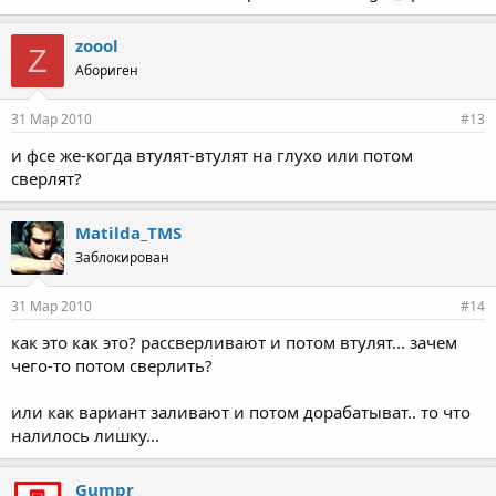
zoool
Z
Абориген
31 Мар 2010
#13
и фсе же-когда втулят-втулят на глухо или потом
сверлят?
Matilda_TMS
Заблокирован
31 Мар 2010
#14
как это как это? рассверливают и потом втулят... зачем
чего-то потом сверлить?
или как вариант заливают и потом дорабатыват.. то что
налилось лишку...
Gumpr