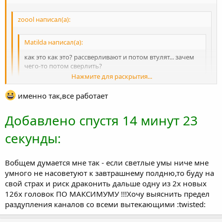
zoool написал(а):
Matilda написал(а):
как это как это? рассверливают и потом втулят... зачем
чего-то потом сверлить?
Нажмите для раскрытия...
или как вариант заливают и потом дорабатыват.. то что
налилось лишку...
именно так,все работает
Нажмите для раскрытия...
рассверлили, посадили туда алюмминивый прут(ксатати
Добавлено спустя 14 минут 23
в поем представлении пресуется сразу втулка на холодную с
как? горячая пасадка с натягом?) а в пруте потом отверстия
Нажмите для раскрытия...
натягом возможно даже не аллю а чтото типа бронзы-латуни
сверлят?
секунды:
Вобщем думается мне так - если светлые умы ниче мне
умного не насоветуют к завтрашнему полдню,то буду на
свой страх и риск драконить дальше одну из 2х новых
126х головок ПО МАКСИМУМУ !!!Хочу выяснить предел
раздупления каналов со всеми вытекающими :twisted: