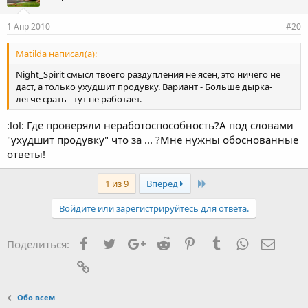
1 Апр 2010
#20
Matilda написал(а):
Night_Spirit смысл твоего раздупления не ясен, это ничего не
даст, а только ухудшит продувку. Вариант - Больше дырка-
легче срать - тут не работает.
:lol: Где проверяли неработоспособность?А под словами
"ухудшит продувку" что за ... ?Мне нужны обоснованные
ответы!
Last
1 из 9
Вперёд
Войдите или зарегистрируйтесь для ответа.
Facebook
Twitter
Google+
Reddit
Pinterest
Tumblr
WhatsApp
Элект
Поделиться:
Ссылка
Обо всем