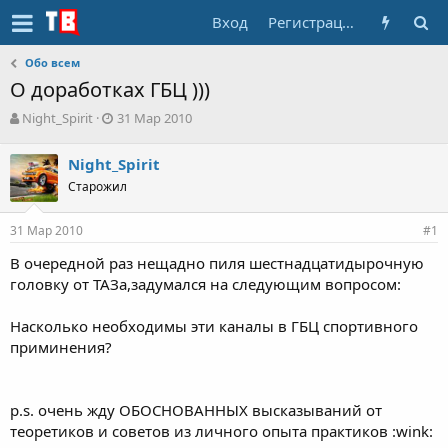
Вход
Регистрация
Обо всем
О доработках ГБЦ )))
А
Д
Night_Spirit
31 Мар 2010
в
а
т
т
Night_Spirit
о
а
Старожил
р
н
т
а
е
ч
31 Мар 2010
#1
м
а
ы
л
В очередной раз нещадно пиля шестнадцатидырочную
а
головку от ТАЗа,задумался на следующим вопросом:
Насколько необходимы эти каналы в ГБЦ спортивного
приминения?
p.s. очень жду ОБОСНОВАННЫХ высказываний от
теоретиков и советов из личного опыта практиков :wink: