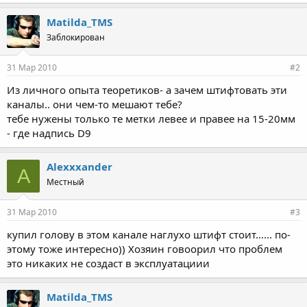
Matilda_TMS
Заблокирован
31 Мар 2010
#2
Из личного опыта теоретиков- а зачем штифтовать эти
каналы.. они чем-то мешают тебе?
тебе нужены только те метки левее и правее на 15-20мм
- где надпись D9
Alexxxander
A
Местный
31 Мар 2010
#3
купил голову в этом канале наглухо штифт стоит...... по-
этому тоже интересно)) Хозяин говоорил что проблем
это никаких не создаст в эксплуатациии
Matilda_TMS