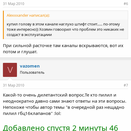
31 Мар 2010
#6
Alexxxander написал(а):
купил голову в этом канале наглухо штифт стоит...... по-этому
тоже интересно)) Хозяин говоорил что проблем это никаких не
создаст в эксплуатациии
При сильной расточке там каналы вскрываются, вот их
потом и глушат.
vazomen
V
Пользователь
31 Мар 2010
#7
Какой-то очень дилетантский вопрос.Те кто пилил и
неоднократно давно сами знают ответы на эти вопросы.
Непохоже чтобы автор темы "в очередной раз нещадно
пилил гбц16клапанов" :lol:
Добавлено спустя 2 минуты 46