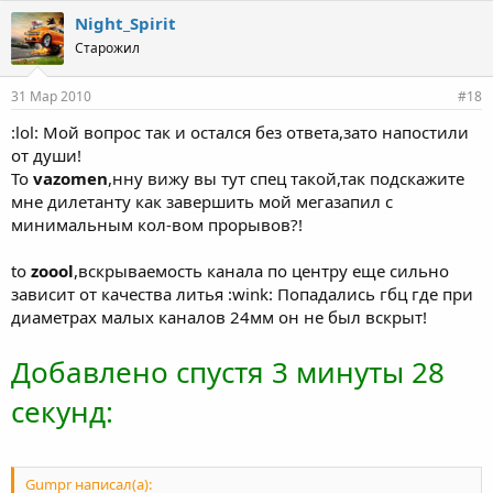
Night_Spirit
Старожил
31 Мар 2010
#18
:lol: Мой вопрос так и остался без ответа,зато напостили
от души!
To
vazomen
,нну вижу вы тут спец такой,так подскажите
мне дилетанту как завершить мой мегазапил с
минимальным кол-вом прорывов?!
to
zoool
,вскрываемость канала по центру еще сильно
зависит от качества литья :wink: Попадались гбц где при
диаметрах малых каналов 24мм он не был вскрыт!
Добавлено спустя 3 минуты 28
секунд:
Gumpr написал(а):