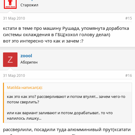
Старожил
31 Мар 2010
#15
кстати в теме про машину Рушада, упомянута доработка
системы охлаждения в ГБЦ(хохол голову делал)
вот это интересно что как и зачем :?
zoool
Z
Абориген
31 Мар 2010
#16
Matilda написал(а):
как это как это? рассверливают и потом втулят... зачем чего-то
потом сверлить?
или как вариант заливают и потом дорабатыват.. то что
налилось лишку...
рассверлили, посадили туда алюмминивый прут(ксатати