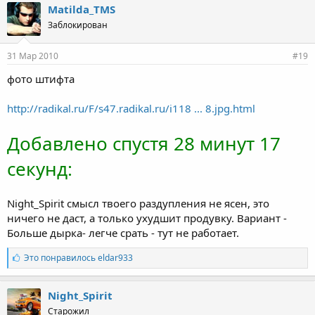
Matilda_TMS
Заблокирован
31 Мар 2010
#19
фото штифта
http://radikal.ru/F/s47.radikal.ru/i118 ... 8.jpg.html
Добавлено спустя 28 минут 17
секунд:
Night_Spirit смысл твоего раздупления не ясен, это
ничего не даст, а только ухудшит продувку. Вариант -
Больше дырка- легче срать - тут не работает.
Л
Это понравилось
eldar933
а
й
к
Night_Spirit
и
Старожил
: