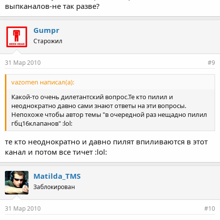
выпканалов-не так разве?
Gumpr
Старожил
31 Мар 2010
#9
vazomen написал(а):
Какой-то очень дилетантский вопрос.Те кто пилил и
неоднократно давно сами знают ответы на эти вопросы.
Непохоже чтобы автор темы "в очередной раз нещадно пилил
гбц16клапанов" :lol:
те кто неоднократно и давно пилят впиливаются в этот
канал и потом все тичет :lol:
Matilda_TMS
Заблокирован
31 Мар 2010
#10