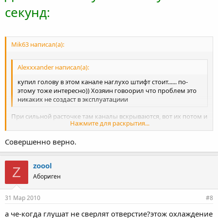
секунд:
Mik63 написал(а):
Alexxxander написал(а):
купил голову в этом канале наглухо штифт стоит...... по-
этому тоже интересно)) Хозяин говоорил что проблем это
никаких не создаст в эксплуатациии
При сильной расточке там каналы вскрываются, вот их потом и
Нажмите для раскрытия...
глушат.
Совершенно верно.
Нажмите для раскрытия...
zoool
Z
Абориген
31 Мар 2010
#8
а че-когда глушат не сверлят отверстие?этож охлаждение