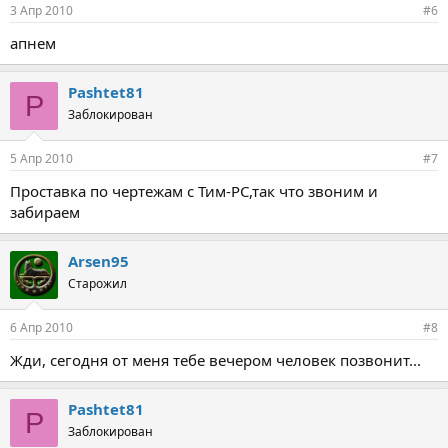
3 Апр 2010
#6
апнем
Pashtet81
P
Заблокирован
5 Апр 2010
#7
Проставка по чертежам с Тим-РС,так что звоним и
забираем
Arsen95
Старожил
6 Апр 2010
#8
Жди, сегодня от меня тебе вечером человек позвонит...
Pashtet81
P
Заблокирован