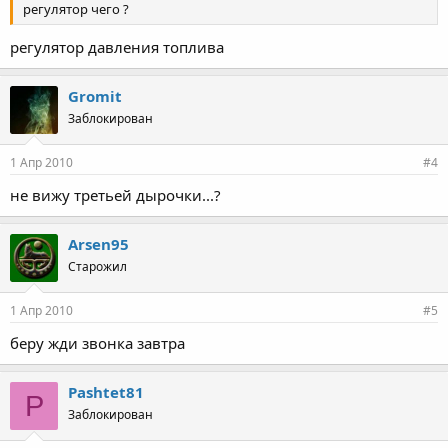
регулятор чего ?
регулятор давления топлива
Gromit
Заблокирован
1 Апр 2010
#4
не вижу третьей дырочки...?
Arsen95
Старожил
1 Апр 2010
#5
беру жди звонка завтра
Pashtet81
P
Заблокирован