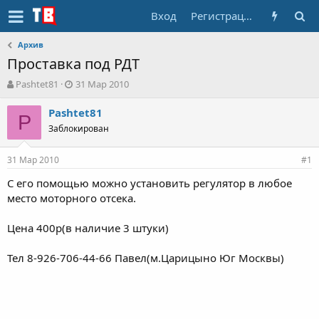
Вход
Регистрация
Архив
Проставка под РДТ
А
Д
Pashtet81
31 Мар 2010
в
а
т
т
Pashtet81
P
о
а
Заблокирован
р
н
т
а
31 Мар 2010
е
ч
#1
м
а
С его помощью можно установить регулятор в любое
ы
л
место моторного отсека.
а
Цена 400р(в наличие 3 штуки)
Тел 8-926-706-44-66 Павел(м.Царицыно Юг Москвы)