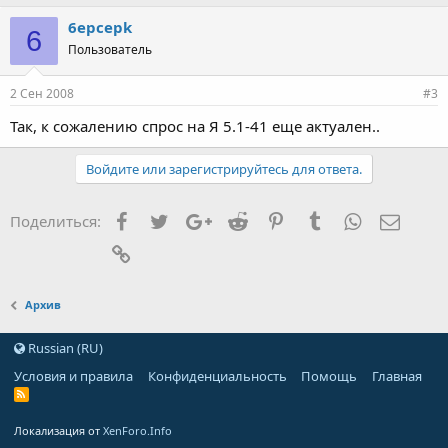
6epcepk
6
Пользователь
2 Сен 2008
#3
Так, к сожалению спрос на Я 5.1-41 еще актуален..
Войдите или зарегистрируйтесь для ответа.
Facebook
Twitter
Google+
Reddit
Pinterest
Tumblr
WhatsApp
Элект
Поделиться:
Ссылка
Архив
Russian (RU)
Условия и правила
Конфиденциальность
Помощь
Главная
Локализация от
XenForo.Info