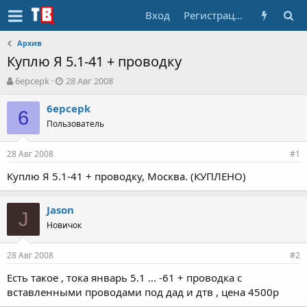
Вход
Регистрация
Архив
Куплю Я 5.1-41 + проводку
А
Д
6epcepk
28 Авг 2008
в
а
т
т
6epcepk
6
о
а
Пользователь
р
н
т
а
28 Авг 2008
е
ч
#1
м
а
Куплю Я 5.1-41 + проводку, Москва. (КУПЛЕНО)
ы
л
а
Jason
J
Новичок
28 Авг 2008
#2
Есть такое , тока январь 5.1 ... -61 + проводка с
вставленными проводами под дад и дтв , цена 4500р