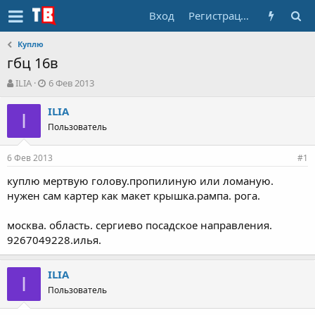
Вход
Регистрация
Куплю
гбц 16в
А
Д
ILIA
6 Фев 2013
в
а
т
т
ILIA
I
о
а
Пользователь
р
н
т
а
6 Фев 2013
е
ч
#1
м
а
куплю мертвую голову.пропилиную или ломаную.
ы
л
нужен сам картер как макет крышка.рампа. рога.
а
москва. область. сергиево посадское направления.
9267049228.илья.
ILIA
I
Пользователь