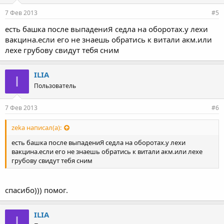
7 Фев 2013
#5
есть башка после выпадениЯ седла на оборотах.у лехи
вакцина.если его не знаешь обратись к витали акм.или
лехе грубову свидут тебя сним
ILIA
I
Пользователь
7 Фев 2013
#6
zeka написал(а):
есть башка после выпадениЯ седла на оборотах.у лехи
вакцина.если его не знаешь обратись к витали акм.или лехе
грубову свидут тебя сним
спасибо))) помог.
ILIA
I