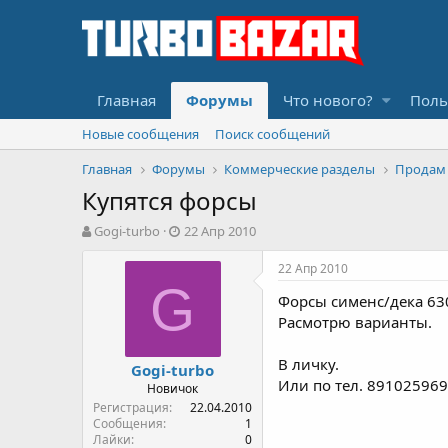
Главная
Форумы
Что нового?
Поль
Новые сообщения
Поиск сообщений
Главная
Форумы
Коммерческие разделы
Продам
Купятся форсы
А
Д
Gogi-turbo
22 Апр 2010
в
а
т
т
22 Апр 2010
о
а
G
Форсы сименс/дека 63
р
н
т
а
Расмотрю варианты.
е
ч
м
а
В личку.
Gogi-turbo
ы
л
Или по тел. 89102596
Новичок
а
Регистрация
22.04.2010
Сообщения
1
Лайки
0