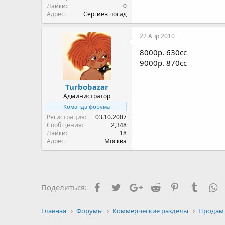
Лайки
0
Адрес
Сергиев посад
22 Апр 2010
8000р. 630сс
9000р. 870сс
Turbobazar
Администратор
Команда форума
Регистрация
03.10.2007
Сообщения
2,348
Лайки
18
Адрес
Москва
Facebook
Twitter
Google+
Reddit
Pinterest
Tumblr
W
Поделиться:
Главная
Форумы
Коммерческие разделы
Продам