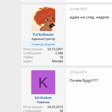
22 Апр 2010
ждем на след. неделе
Turbobazar
Администратор
Команда форума
Регистрация
03.10.2007
Сообщения
2,348
Лайки
18
Адрес
Москва
22 Апр 2010
K
Почем будут???
kirikakm
Новичок
Регистрация
04.03.2010
Сообщения
28