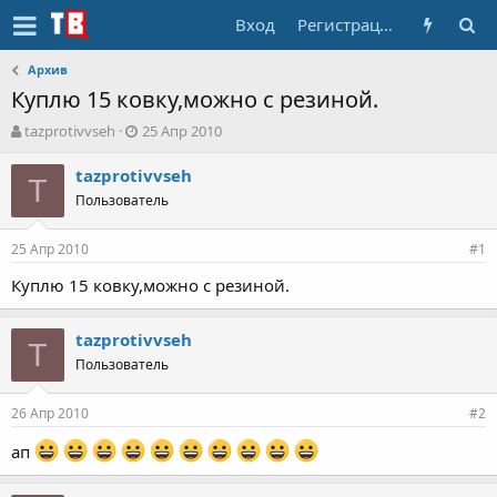
Вход
Регистрация
Архив
Куплю 15 ковку,можно с резиной.
А
Д
tazprotivvseh
25 Апр 2010
в
а
т
т
tazprotivvseh
T
о
а
Пользователь
р
н
т
а
25 Апр 2010
е
ч
#1
м
а
Куплю 15 ковку,можно с резиной.
ы
л
а
tazprotivvseh
T
Пользователь
26 Апр 2010
#2
ап