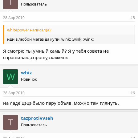
T
Пользователь
28 Апр 2010
#5
whitepower написал(а):
иди в любой магаз да купи :wink: :wink: :wink:
Я смотрю ты умный самый? Я у тебя совета не
спрашиваю,спрошу,скажешь.
whiz
W
Новичок
28 Апр 2010
#6
на ладе цэцэ было пару объяв, можно там глянуть.
tazprotivvseh
T
Пользователь