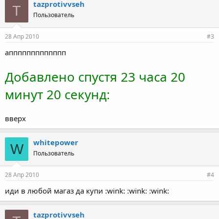
tazprotivvseh
T
Пользователь
28 Апр 2010
#3
аппппппппппппп
Добавлено спустя 23 часа 20
минут 20 секунд:
вверх
whitepower
W
Пользователь
28 Апр 2010
#4
иди в любой магаз да купи :wink: :wink: :wink:
tazprotivvseh