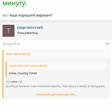
минуту:
вот
еще хороший вариант!
tazprotivvseh
T
Пользователь
29 Апр 2010
#9
whiz написал(а):
tazprotivvseh написал(а):
кинь ссылку плиз
тут
или
тут
вообще можно там помониторить, частенько вижу в продаже.
Нажмите для раскрытия...
Добавлено спустя 7 часов 31
минуту:
Нажмите для раскрытия...