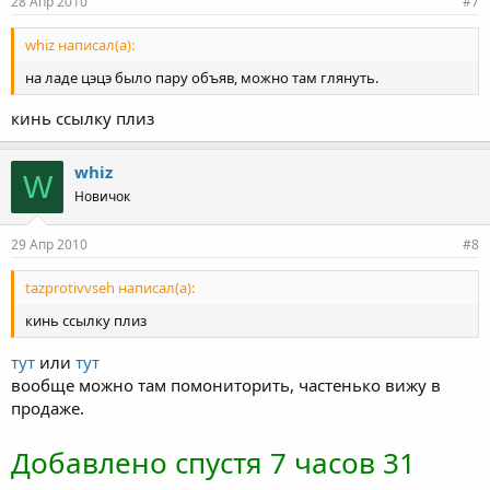
28 Апр 2010
#7
whiz написал(а):
на ладе цэцэ было пару объяв, можно там глянуть.
кинь ссылку плиз
whiz
W
Новичок
29 Апр 2010
#8
tazprotivvseh написал(а):
кинь ссылку плиз
тут
или
тут
вообще можно там помониторить, частенько вижу в
продаже.
Добавлено спустя 7 часов 31