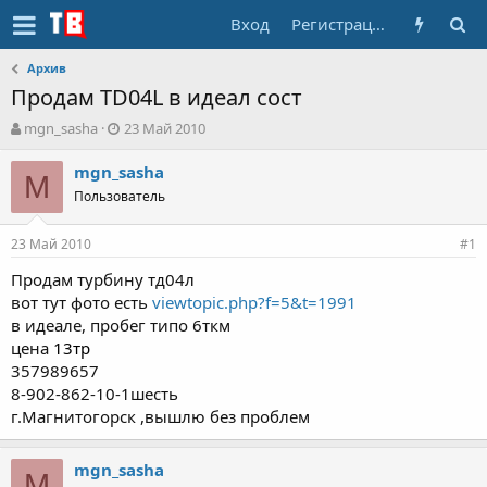
Вход
Регистрация
Архив
Продам TD04L в идеал сост
А
Д
mgn_sasha
23 Май 2010
в
а
т
т
mgn_sasha
M
о
а
Пользователь
р
н
т
а
23 Май 2010
е
ч
#1
м
а
Продам турбину тд04л
ы
л
вот тут фото есть
viewtopic.php?f=5&t=1991
а
в идеале, пробег типо 6ткм
цена
13тр
357989657
8-902-862-10-1шесть
г.Магнитогорск ,вышлю без проблем
mgn_sasha
M