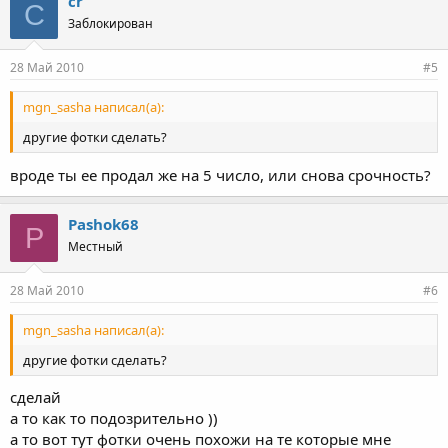
cr
C
Заблокирован
28 Май 2010
#5
mgn_sasha написал(а):
другие фотки сделать?
вроде ты ее продал же на 5 число, или снова срочность?
Pashok68
P
Местный
28 Май 2010
#6
mgn_sasha написал(а):
другие фотки сделать?
сделай
а то как то подозрительно ))
а то вот тут фотки очень похожи на те которые мне