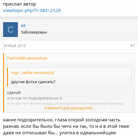
прислал автор
viewtopic.php?f=3&t=2528
cr
C
Заблокирован
28 Май 2010
#7
Pashok68 написал(а):
mgn_sasha написал(а):
другие фотки сделать?
сделай
а то как то подозрительно ))
а то вот тут фотки очень похожи на те которые мне прислал
Нажмите для раскрытия...
автор
viewtopic.php?f=3&t=2528
какие подозрительно, глаза открой холодная часть
Нажмите для раскрытия...
разная, если бы было бы чето не так, то и я в этой теме
даже не отписывал бы... улитка в идеальнийщем