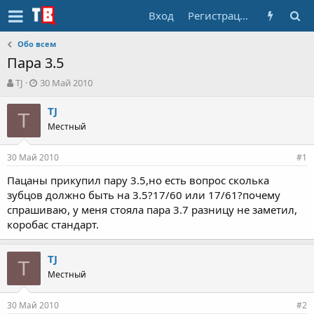
Вход
Регистрация
Обо всем
Пара 3.5
А
Д
TJ
30 Май 2010
в
а
т
т
TJ
T
о
а
Местный
р
н
т
а
30 Май 2010
е
ч
#1
м
а
Пацаны прикупил пару 3.5,но есть вопрос сколька
ы
л
зубцов должно быть на 3.5?17/60 или 17/61?почему
а
спрашиваю, у меня стояла пара 3.7 разницу не заметил,
коробас стандарт.
TJ
T
Местный
30 Май 2010
#2