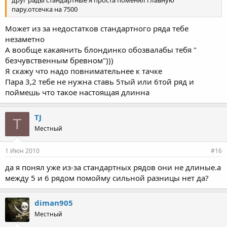
друг рады стандартные я проста поменял главную
пару.отсечка на 7500
Может из за недостатков стандартного ряда тебе
незаметно
А вообще какаянить блондинко обозвалабы тебя "
безчувственным бревном")))
Я скажу что надо повнимательнее к тачке
Пара 3,2 тебе не нужна ставь 5тый или 6той ряд и
поймешь что такое настоящая длинна
TJ
T
Местный
1 Июн 2010
#16
да я понял уже из-за стандартных рядов они не длиные.а
между 5 и 6 рядом помойму сильной разницы нет да?
diman905
Местный