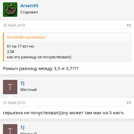
Arsen95
Старожил
30 Май 2010
#8
Strelok86 написал(а):
61 на 17 ест-но
3,58
как это разницу не почувствовал))
Ромыч разницу между 3,5 и 3,7???
TJ
T
Местный
31 Май 2010
#9
серьезна не почуствовал)))ну может там мах на 5 км/ч.
TJ
T
Местный