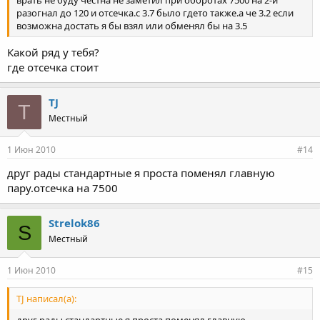
разогнал до 120 и отсечка.с 3.7 было гдето также.а че 3.2 если
возможна достать я бы взял или обменял бы на 3.5
Какой ряд у тебя?
где отсечка стоит
TJ
T
Местный
1 Июн 2010
#14
друг рады стандартные я проста поменял главную
пару.отсечка на 7500
Strelok86
S
Местный
1 Июн 2010
#15
TJ написал(а):