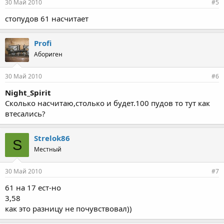
30 Май 2010
#5
стопудов 61 насчитает
Profi
Абориген
30 Май 2010
#6
Night_Spirit
Сколько насчитаю,столько и будет.100 пудов то тут как
втесались?
Strelok86
S
Местный
30 Май 2010
#7
61 на 17 ест-но
3,58
как это разницу не почувствовал))