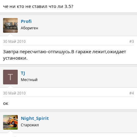
че ни кто не ставил что ли 3.5?
Profi
Абориген
30 Май 2010
#3
Завтра пересчитаю-отпишусь.В гараже лежит,ожидает
установки.
TJ
T
Местный
30 Май 2010
#4
ок
Night_Spirit
Старожил