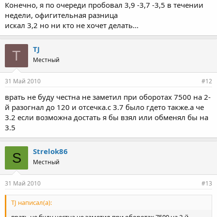
Конечно, я по очереди пробовал 3,9 -3,7 -3,5 в течении
недели, офигительная разница
искал 3,2 но ни кто не хочет делать...
TJ
T
Местный
31 Май 2010
#12
врать не буду честна не заметил при оборотах 7500 на 2-
й разогнал до 120 и отсечка.с 3.7 было гдето также.а че
3.2 если возможна достать я бы взял или обменял бы на
3.5
Strelok86
S
Местный
31 Май 2010
#13
TJ написал(а):
врать не буду честна не заметил при оборотах 7500 на 2-й