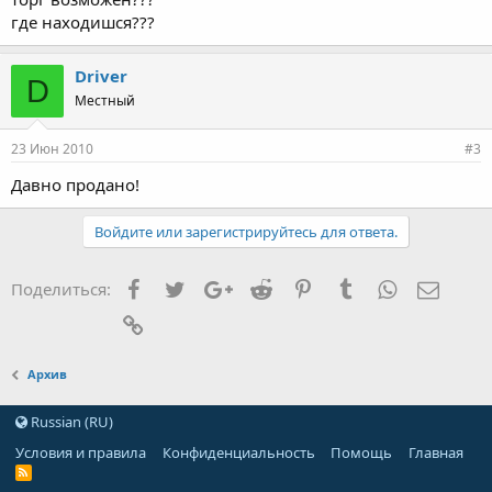
где находишся???
Driver
D
Местный
23 Июн 2010
#3
Давно продано!
Войдите или зарегистрируйтесь для ответа.
Facebook
Twitter
Google+
Reddit
Pinterest
Tumblr
WhatsApp
Элект
Поделиться:
Ссылка
Архив
Russian (RU)
Условия и правила
Конфиденциальность
Помощь
Главная