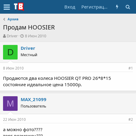
Вход
Регистрация
Архив
Продам HOOSIER
А
Д
Driver
8 Июн 2010
в
а
т
т
Driver
D
о
а
Местный
р
н
т
а
8 Июн 2010
е
ч
#1
м
а
Продаются два колеса HOOSIER QT PRO 26*8*15
ы
л
состояние идеальное цена 15000р.
а
MAX_21099
M
Пользователь
22 Июн 2010
#2
а можно фото????
торг возможен???