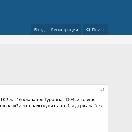
Вход
Регистрация
Поиск
#1
 102 л.с 16 клапанов.Турбина TD04L.что ещё
ошадок?и что надо купить что бы держала без