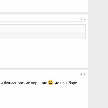
#12
#13
е и бушлановских поршнях
.до на 1 баре