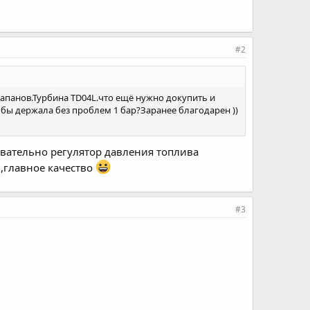
#2
клапанов.Турбина TD04L.что ещё нужно докупить и
 бы держала без проблем 1 бар?Заранее благодарен ))
овательно регулятор давления топлива
,главное качество
#3