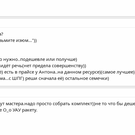
а?
зьмите изюм..."))
то нужно..подешевле или получше)
идёт речь(нет предела совершенству))
) есть в прайсе у Антона..на данном ресурсе)(самое лучшее)
а...с ШПГ) реши сначала её) остальное семечки)
ут мастера.надо просто собрать комплект))не то что бы де
 О_о УАУ ракету.