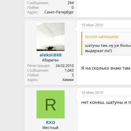
Сообщения
294
Лайки
0
Адрес
Санкт-Петербург
10 Июн 2010
Gromit написал(а):
шатуны там..ну уж боль
выдержат ли?)
aleksii888
Абориген
Регистрация
24.02.2010
Я на сколько знаю там
Сообщения
1,083
Лайки
3
Адрес
Химки
10 Июн 2010
R
нет конеш. шатуны и 
RXO
Местный