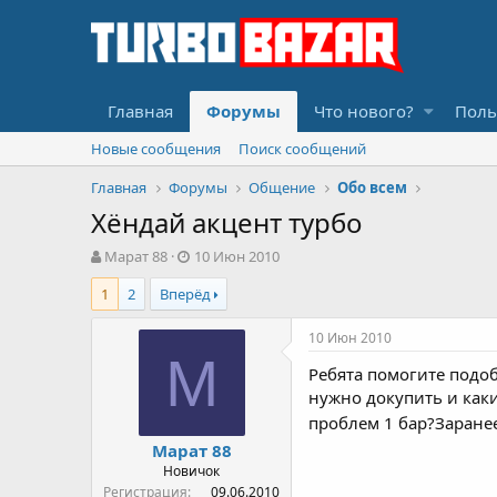
Главная
Форумы
Что нового?
Поль
Новые сообщения
Поиск сообщений
Главная
Форумы
Общение
Обо всем
Хёндай акцент турбо
А
Д
Марат 88
10 Июн 2010
в
а
1
2
Вперёд
т
т
о
а
р
н
10 Июн 2010
т
а
М
Ребята помогите подоб
е
ч
м
а
нужно докупить и каки
ы
л
проблем 1 бар?Заранее
а
Марат 88
Новичок
Регистрация
09.06.2010