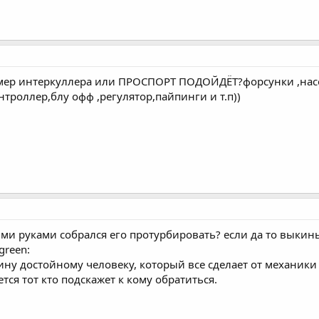
змер интеркуллера или ПРОСПОРТ ПОДОЙДЁТ?форсунки ,насос 
нтроллер,блу офф ,регулятор,пайпинги и т.п))
ми руками собрался его протурбировать? если да то выкинь 
green:
ину достойному человеку, который все сделает от механики 
тся тот кто подскажет к кому обратиться.