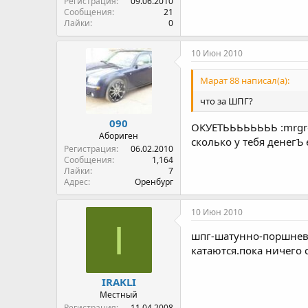
Регистрация
09.06.2010
Сообщения
21
Лайки
0
10 Июн 2010
Марат 88 написал(а):
что за ШПГ?
090
ОКУЕТЬЬЬЬЬЬЬЬ :mrgree
Абориген
сколько у тебя денегЪ 
Регистрация
06.02.2010
Сообщения
1,164
Лайки
7
Адрес
Оренбург
10 Июн 2010
I
шпг-шатунно-поршнева
катаются.пока ничего 
IRAKLI
Местный
Регистрация
11.04.2008