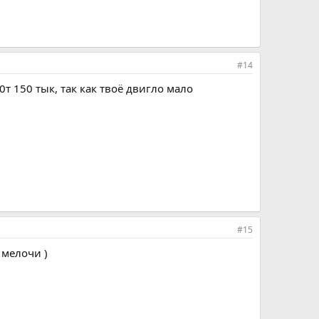
#14
0т 150 тык, так как твоё двигло мало
#15
 мелочи )