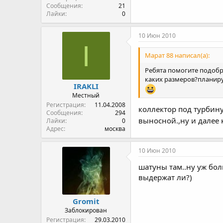
Сообщения
21
Лайки
0
10 Июн 2010
I
Марат 88 написал(а):
Ребята помогите подобра
каких размеров?планиру
IRAKLI
Местный
Регистрация
11.04.2008
коллектор под турбину
Сообщения
294
выносной.,ну и далее
Лайки
0
Адрес
москва
10 Июн 2010
шатуны там..ну уж бо
выдержат ли?)
Gromit
Заблокирован
Регистрация
29.03.2010