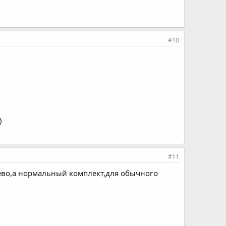
#10
)
#11
шево,а нормальный комплект,для обычного