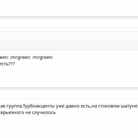
n: :mrgreen: :mrgreen:
есть???
я группа.Турбоакценты уже давно есть,на стоковом шатун
серьезного не случилось