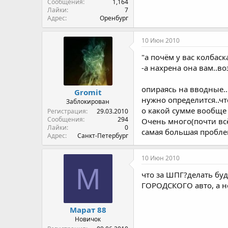
Сообщения
1,164
Лайки
7
Адрес
Оренбург
10 Июн 2010
"а почём у вас колбаск
-а нахрена она вам..во
опираясь на вводные..
Gromit
нужно определится..ч
Заблокирован
о какой сумме вообще 
Регистрация
29.03.2010
Сообщения
294
Очень много(почти всё
Лайки
0
самая большая проблем
Адрес
Санкт-Петербург
10 Июн 2010
М
что за ШПГ?делать буд
ГОРОДСКОГО авто, а не
Марат 88
Новичок