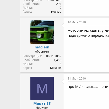
Сообщения
294
Лайки
0
Адрес
москва
10 Июн 2010
моторинтех сдать, у ни
подвержено переделка
maclein
Абориген
Регистрация
08.11.2009
Сообщения
1,458
Лайки
8
Адрес
Moscow
11 Июн 2010
М
про МИ я слышал .они 
Марат 88
Новичок