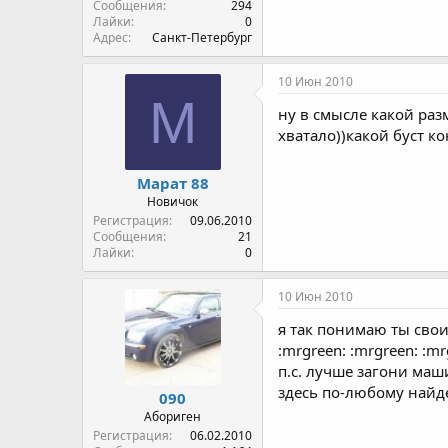
Сообщения
294
Лайки
0
Адрес
Санкт-Петербург
10 Июн 2010
М
ну в смысле какой ра
хватало))какой буст ко
Марат 88
Новичок
Регистрация
09.06.2010
Сообщения
21
Лайки
0
10 Июн 2010
я так понимаю ты свои
:mrgreen: :mrgreen: :mr
п.с. лучше загони маш
здесь по-любому найде
090
Абориген
Регистрация
06.02.2010