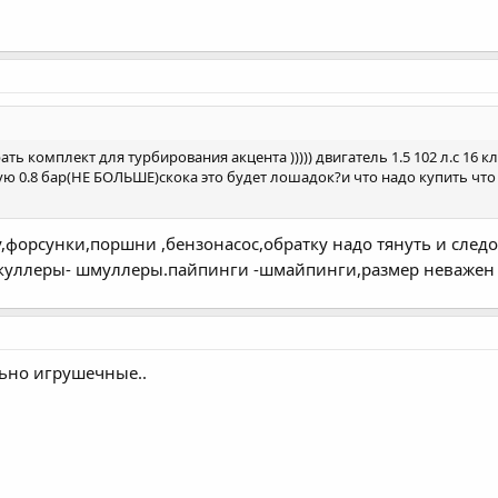
ть комплект для турбирования акцента ))))) двигатель 1.5 102 л.с 16 
ю 0.8 бар(НЕ БОЛЬШЕ)скока это будет лошадок?и что надо купить что
,форсунки,поршни ,бензонасос,обратку надо тянуть и след
 куллеры- шмуллеры.пайпинги -шмайпинги,размер неважен 
льно игрушечные..