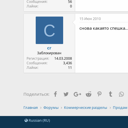
Сообщения
56
Лайки
0
15 Июн 2010
C
снова какаято спешка..
cr
Заблокирован
Регистрация
14.03.2008
Сообщения
3,436
Лайки
11
Facebook
Twitter
Google+
Reddit
Pinterest
Tumblr
W
Поделиться:
Главная
Форумы
Коммерческие разделы
Продам
Russian (RU)