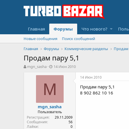
Главная
Форумы
Что нового?
Поль
Новые сообщения
Поиск сообщений
Главная
Форумы
Коммерческие разделы
Продам
Продам пару 5,1
А
Д
mgn_sasha
14 Июн 2010
в
а
т
т
14 Июн 2010
о
а
M
Продам пару 5,1
р
н
т
а
8 902 862 10 16
е
ч
м
а
mgn_sasha
ы
л
Пользователь
а
Регистрация
29.11.2009
Сообщения
56
Лайки
0