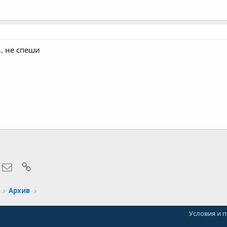
.. не спеши
hatsApp
Электронная почта
Ссылка
Архив
Условия и 