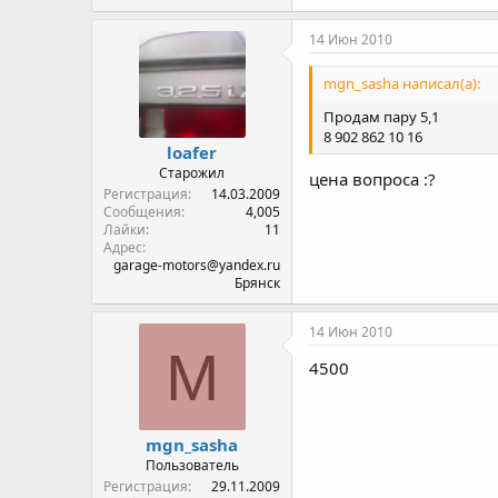
14 Июн 2010
mgn_sasha написал(а):
Продам пару 5,1
8 902 862 10 16
loafer
Старожил
цена вопроса :?
Регистрация
14.03.2009
Сообщения
4,005
Лайки
11
Адрес
garage-motors@yandex.ru
Брянск
14 Июн 2010
M
4500
mgn_sasha
Пользователь
Регистрация
29.11.2009