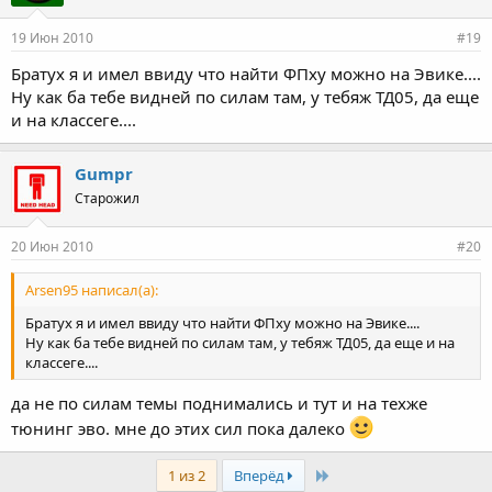
19 Июн 2010
#19
Братух я и имел ввиду что найти ФПху можно на Эвике....
Ну как ба тебе видней по силам там, у тебяж ТД05, да еще
и на классеге....
Gumpr
Старожил
20 Июн 2010
#20
Arsen95 написал(а):
Братух я и имел ввиду что найти ФПху можно на Эвике....
Ну как ба тебе видней по силам там, у тебяж ТД05, да еще и на
классеге....
да не по силам темы поднимались и тут и на техже
тюнинг эво. мне до этих сил пока далеко
Last
1 из 2
Вперёд