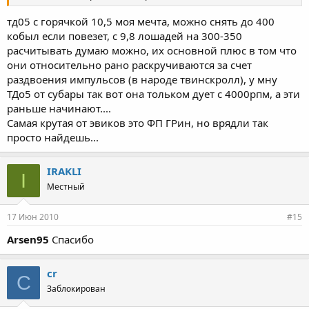
тд05 с горячкой 10,5 моя мечта, можно снять до 400
кобыл если повезет, с 9,8 лошадей на 300-350
расчитывать думаю можно, их основной плюс в том что
они относительно рано раскручиваются за счет
раздвоения импульсов (в народе твинскролл), у мну
ТДо5 от субары так вот она тольком дует с 4000рпм, а эти
раньше начинают....
Самая крутая от эвиков это ФП ГРин, но врядли так
просто найдешь...
IRAKLI
I
Местный
17 Июн 2010
#15
Arsen95
Спасибо
cr
C
Заблокирован