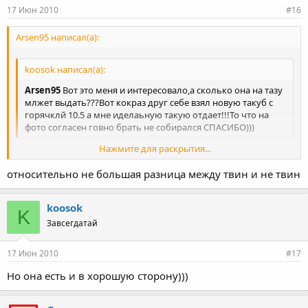
17 Июн 2010
#16
Arsen95 написал(а):
koosok написал(а):
Arsen95
Вот это меня и интересовало,а сколько она на тазу
млжет выдать???Вот кокраз друг себе взял новую такуб с
горячклй 10.5 а мне иделаьную такую отдает!!!То что на
фото согласен говно брать не собирался СПАСИБО)))
Нажмите для раскрытия...
тд05 с горячкой 10,5 моя мечта, можно снять до 400 кобыл если
повезет, с 9,8 лошадей на 300-350 расчитывать думаю можно,
относительно не большая разница между твин и не твин
их основной плюс в том что они относительно рано
Нажмите для раскрытия...
раскручиваются за счет раздвоения импульсов (в народе
твинскролл), у мну ТДо5 от субары так вот она тольком дует с
koosok
K
4000рпм, а эти раньше начинают....
Завсегдатай
Самая крутая от эвиков это ФП ГРин, но врядли так просто
найдешь...
17 Июн 2010
#17
Но она есть и в хорошую сторону)))