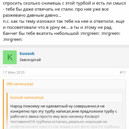
спросить сколько снимешь с этой турбой и есть ли смысл
- тебе бы даже отвечать не стали. про нее уже все
разжевано давным давно...
п.с. как ты тему изложил так тебе на нее и ответили. еще
и посоветовали что в урну ее... а ты и этому не рад.
банчег бы тебе вкатить небольшой :mrgreen: :mrgreen:
:mrgreen:
koosok
K
Завсегдатай
17 Июн 2010
#11
090 написал(а):
koosok написал(а):
Народ помоему не одекватный ну совершенно,я не
конкретно про эту турбу написал,мне предложили турбу с
рабочего эвика просто ему всю начинку Косворт
поставили!!!А турбина осталась,реально хорошая ни
люфтов ничего просто как новая,а это фото просто турбины