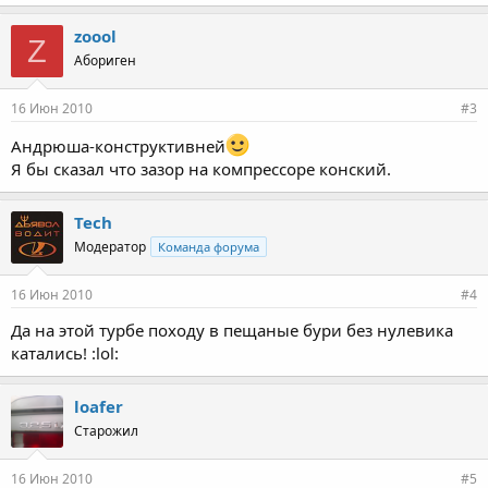
zoool
Z
Абориген
16 Июн 2010
#3
Андрюша-конструктивней
Я бы сказал что зазор на компрессоре конский.
Tech
Модератор
Команда форума
16 Июн 2010
#4
Да на этой турбе походу в пещаные бури без нулевика
катались! :lol:
loafer
Старожил
16 Июн 2010
#5