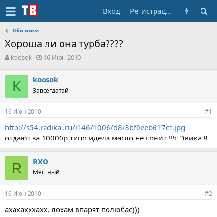
Вход
Регистрация
Обо всем
Хороша ли она турба????
А
Д
koosok
16 Июн 2010
в
а
т
т
koosok
о
K
а
Завсегдатай
р
н
т
а
е
ч
16 Июн 2010
#1
м
а
ы
л
http://s54.radikal.ru/i146/1006/d8/3bf0eeb617cc.jpg
а
отдают за 10000р типо идела масло не гонит !!!с Эвика 8
RXO
R
Местный
16 Июн 2010
#2
ахахахххахх, лохам впарят полюбас)))