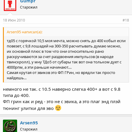
Gumpr
Старожил
18 Июн 2010
#18
Arsen95 написал(а):
тд05 с горячкой 10,5 моя мечта, можно снять до 400 кобыл если
повезет, с 9,8 лошадей на 300-350 расчитывать думаю можно,
их основной плюс в том что они относительно рано
раскручиваются за счет раздвоения импульсов (в народе
твинскролл), у мну ТДо5 от субары так вот она тольком дует с
4000рпм, а эти раньше начинают....
Самая крутая от эвиков это ФП ГРин, но врядли так просто
найдешь...
немного не так. с 10.5 наверно слегка 400+ а вот с 9.8
типа до 400.
ФП грин как и ред - это не с эвика, а это плаг энд плэй
тюнинг улитки для эво
Arsen95
Старожил