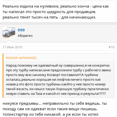
Реально ездила на нулевике, реально конча - цена как
ты написал это просто щедрость для продавцов.
реально тянет тысяч на пять - для начинающих.
090
Абориген
17 Июн 2010
#10
koosok написал(а):
Народ помоему не одекватный ну совершенно,я не конкретно
про эту турбу написал,мне предложили турбу с рабочего эвика
просто ему всю начинку Косворт поставили!!!А турбина
осталась,реально хорошая ни люфтов ничего просто как
новая,а это фото просто турбины какйто у нее просто номер
такой же,есть ли смысл такую Хорошую турбину проктически
новую ставить на Таза и какой от нее приход и результат????
никуясе предъявы... неправильно ты себя ведешь. ты
походу сам не одекват если такие вещи пишешь.
топикстартер из тебя никакой. а уж если ты хотел