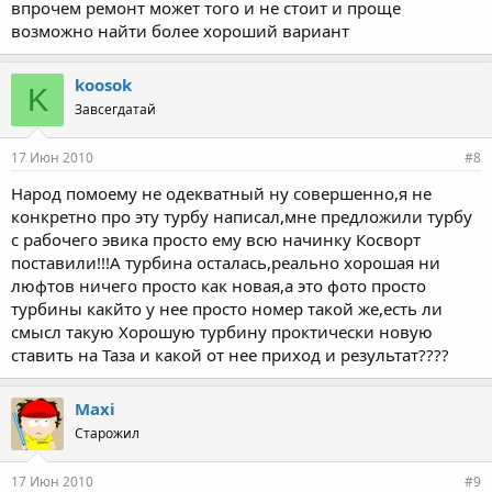
впрочем ремонт может того и не стоит и проще
возможно найти более хороший вариант
koosok
K
Завсегдатай
17 Июн 2010
#8
Народ помоему не одекватный ну совершенно,я не
конкретно про эту турбу написал,мне предложили турбу
с рабочего эвика просто ему всю начинку Косворт
поставили!!!А турбина осталась,реально хорошая ни
люфтов ничего просто как новая,а это фото просто
турбины какйто у нее просто номер такой же,есть ли
смысл такую Хорошую турбину проктически новую
ставить на Таза и какой от нее приход и результат????
Maxi
Старожил
17 Июн 2010
#9