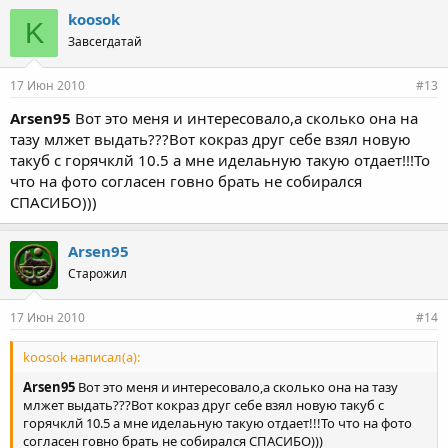
же,есть ли смысл такую Хорошую турбину проктически
Я понимаю что ту турбину надо в урну,но вообще Эта турбина
koosok
новую ставить на Таза и какой от нее приход и
K
Нажмите для раскрытия...
ТД05 Твинскрольная???
результат????
Завсегдатай
никуясе предъявы... неправильно ты себя ведешь. ты
походу сам не одекват если такие вещи пишешь.
17 Июн 2010
#13
топикстартер из тебя никакой. а уж если ты хотел спросить
сколько снимешь с этой турбой и есть ли смысл - тебе бы
Arsen95
Вот это меня и интересовало,а сколько она на
даже отвечать не стали. про нее уже все разжевано давным
тазу млжет выдать???Вот кокраз друг себе взял новую
давно...
такуб с горячклй 10.5 а мне иделаьную такую отдает!!!То
п.с. как ты тему изложил так тебе на нее и ответили. еще и
что на фото согласен говно брать не собирался
посоветовали что в урну ее... а ты и этому не рад. банчег бы
СПАСИБО)))
тебе вкатить небольшой :mrgreen: :mrgreen: :mrgreen:
Arsen95
Старожил
17 Июн 2010
#14
koosok написал(а):
Arsen95
Вот это меня и интересовало,а сколько она на тазу
млжет выдать???Вот кокраз друг себе взял новую такуб с
горячклй 10.5 а мне иделаьную такую отдает!!!То что на фото
согласен говно брать не собирался СПАСИБО)))