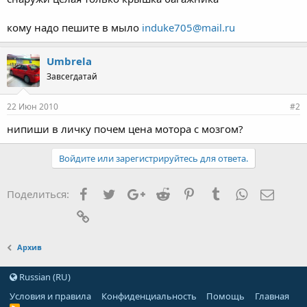
кому надо пешите в мыло
induke705@mail.ru
Umbrela
Завсегдатай
22 Июн 2010
#2
нипиши в личку почем цена мотора с мозгом?
Войдите или зарегистрируйтесь для ответа.
Facebook
Twitter
Google+
Reddit
Pinterest
Tumblr
WhatsApp
Элект
Поделиться:
Ссылка
Архив
Russian (RU)
Условия и правила
Конфиденциальность
Помощь
Главная