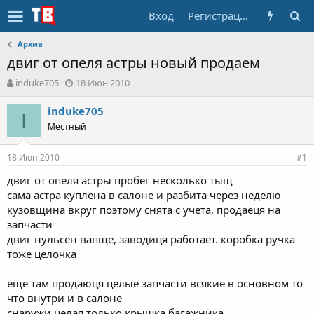
Вход
Регистрация
Архив
двиг от опеля астры новый продаем
А
Д
induke705
18 Июн 2010
в
а
т
т
induke705
I
о
а
Местный
р
н
т
а
18 Июн 2010
е
ч
#1
м
а
двиг от опеля астры пробег несколько тыщ
ы
л
сама астра куплена в салоне и разбита через неделю
а
кузовщина вкруг поэтому снята с учета, продаеця на
запчасти
двиг нульсен вапще, заводиця работает. коробка ручка
тоже целочка
еще там продаюця целые запчасти всякие в основном то
что внутри и в салоне
снаружи целая только крышка багажника