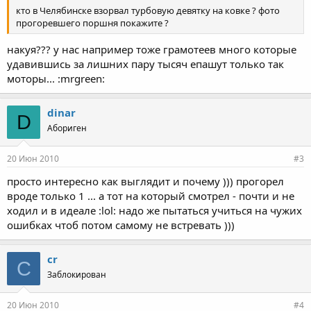
кто в Челябинске взорвал турбовую девятку на ковке ? фото
прогоревшего поршня покажите ?
накуя??? у нас например тоже грамотеев много которые
удавившись за лишних пару тысяч епашут только так
моторы... :mrgreen:
dinar
D
Абориген
20 Июн 2010
#3
просто интересно как выглядит и почему ))) прогорел
вроде только 1 ... а тот на который смотрел - почти и не
ходил и в идеале :lol: надо же пытаться учиться на чужих
ошибках чтоб потом самому не встревать )))
cr
C
Заблокирован
20 Июн 2010
#4