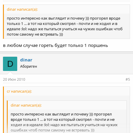
dinar написал(а):
просто интересно как выглядит и почему ))) прогорел вроде
только 1 ... а тот на который смотрел - почти и не ходил и в
идеале :lol: надо же пытаться учиться на чужих ошибках чтоб
потом самому не встревать )))
в любом случае гореть будет только 1 поршень
dinar
D
Абориген
20 Июн 2010
#5
cr написал(а):
dinar написал(а):
просто интересно как выглядит и почему ))) прогорел
вроде только 1 ... а тот на который смотрел - почти и не
ходил и в идеале :lol: надо же пытаться учиться на чужих
ошибках чтоб потом самому не встревать )))