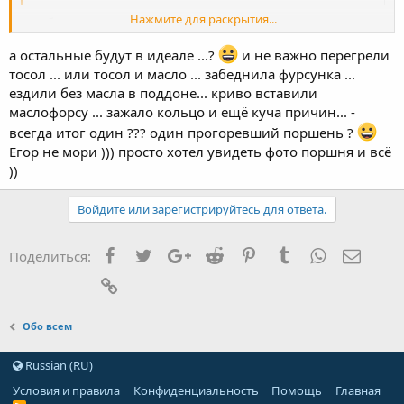
Нажмите для раскрытия...
в любом случае гореть будет только 1 поршень
а остальные будут в идеале ...?
и не важно перегрели
Нажмите для раскрытия...
тосол ... или тосол и масло ... забеднила фурсунка ...
ездили без масла в поддоне... криво вставили
маслофорсу ... зажало кольцо и ещё куча причин... -
всегда итог один ??? один прогоревший поршень ?
Егор не мори ))) просто хотел увидеть фото поршня и всё
))
Войдите или зарегистрируйтесь для ответа.
Facebook
Twitter
Google+
Reddit
Pinterest
Tumblr
WhatsApp
Элект
Поделиться:
Ссылка
Обо всем
Russian (RU)
Условия и правила
Конфиденциальность
Помощь
Главная