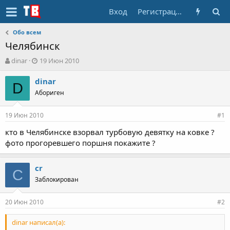
Вход
Регистрация
Обо всем
Челябинск
А
Д
dinar
19 Июн 2010
в
а
т
т
dinar
D
о
а
Абориген
р
н
т
а
19 Июн 2010
е
ч
#1
м
а
кто в Челябинске взорвал турбовую девятку на ковке ?
ы
л
фото прогоревшего поршня покажите ?
а
cr
C
Заблокирован
20 Июн 2010
#2
dinar написал(а):