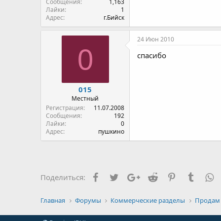
Сообщения
1,163
Лайки
1
Адрес
г.Бийск
24 Июн 2010
0
спасибо
015
Местный
Регистрация
11.07.2008
Сообщения
192
Лайки
0
Адрес
пушкино
Facebook
Twitter
Google+
Reddit
Pinterest
Tumblr
W
Поделиться:
Главная
Форумы
Коммерческие разделы
Продам