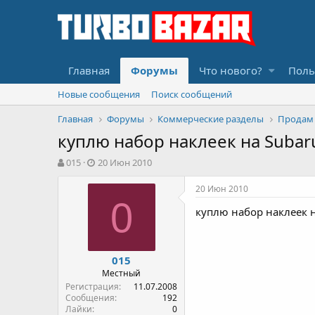
Главная
Форумы
Что нового?
Поль
Новые сообщения
Поиск сообщений
Главная
Форумы
Коммерческие разделы
Продам
куплю набор наклеек на Subar
А
Д
015
20 Июн 2010
в
а
т
т
20 Июн 2010
о
а
0
куплю набор наклеек н
р
н
т
а
е
ч
м
а
015
ы
л
Местный
а
Регистрация
11.07.2008
Сообщения
192
Лайки
0