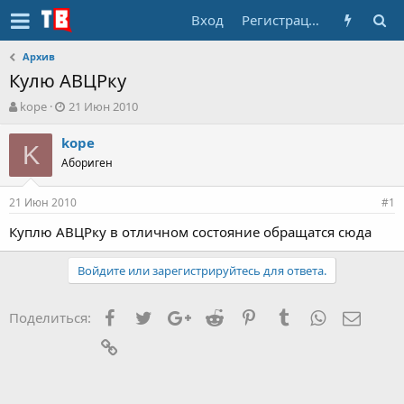
Вход
Регистрация
Архив
Кулю АВЦРку
А
Д
kope
21 Июн 2010
в
а
т
т
kope
K
о
а
Абориген
р
н
т
а
21 Июн 2010
е
ч
#1
м
а
Куплю АВЦРку в отличном состояние обращатся сюда
ы
л
а
Войдите или зарегистрируйтесь для ответа.
Facebook
Twitter
Google+
Reddit
Pinterest
Tumblr
WhatsApp
Элект
Поделиться:
Ссылка