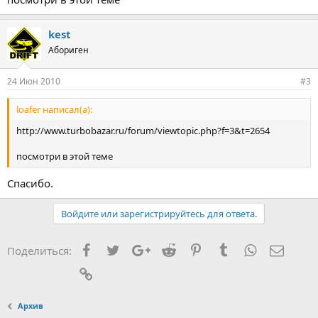
kest
Абориген
24 Июн 2010
#3
loafer написал(а):
http://www.turbobazar.ru/forum/viewtopic.php?f=3&t=2654
посмотри в этой теме
Спасибо.
Войдите или зарегистрируйтесь для ответа.
Facebook
Twitter
Google+
Reddit
Pinterest
Tumblr
WhatsApp
Элект
Поделиться:
Ссылка
Архив