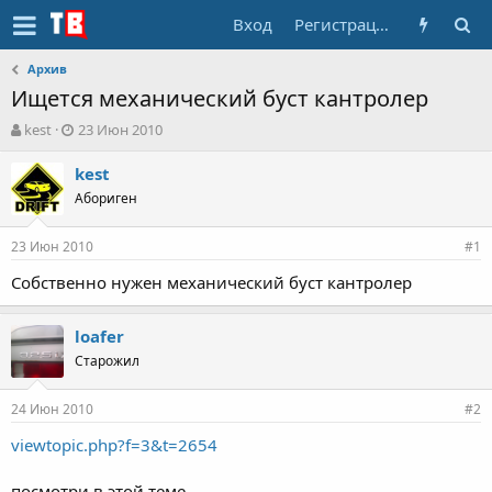
Вход
Регистрация
Архив
Ищется механический буст кантролер
А
Д
kest
23 Июн 2010
в
а
т
т
kest
о
а
Абориген
р
н
т
а
23 Июн 2010
е
ч
#1
м
а
Собственно нужен механический буст кантролер
ы
л
а
loafer
Старожил
24 Июн 2010
#2
viewtopic.php?f=3&t=2654
посмотри в этой теме