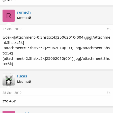
romich
R
Местный
27 Июн 2010
#3
фотки[attachment=0:3hstxc5k]25062010(004).jpg[/attachme
nt:3hstxc5k]
[attachment=1:3hstxc5k]25062010(003).jpg[/attachment:3hs
txc5k]
[attachment=2:3hstxc5k]25062010(001).jpg[/attachment:3hs
txc5k]
lucas
Местный
28 Июн 2010
#4
это 45й