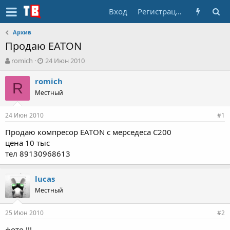
Вход
Регистрация
Архив
Продаю EATON
А
Д
romich
24 Июн 2010
в
а
т
т
romich
R
о
а
Местный
р
н
т
а
24 Июн 2010
е
ч
#1
м
а
Продаю компресор EATON с мерседеса C200
ы
л
цена 10 тыс
а
тел 89130968613
lucas
Местный
25 Июн 2010
#2
фото !!!