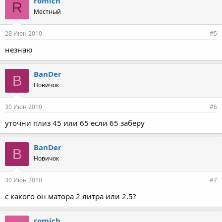
romich
R
Местный
28 Июн 2010
#5
незнаю
BanDer
B
Новичок
30 Июн 2010
#6
уточни плиз 45 или 65 если 65 заберу
BanDer
B
Новичок
30 Июн 2010
#7
с какого он матора 2 литра или 2.5?
romich