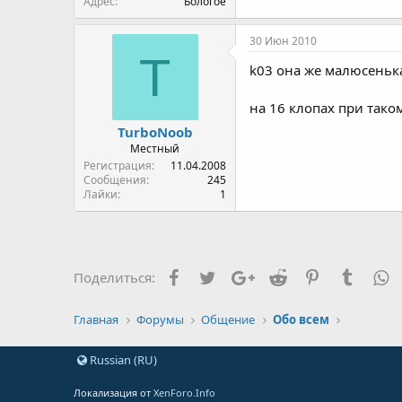
Адрес
Бологое
30 Июн 2010
T
k03 она же малюсеньк
на 16 клопах при тако
TurboNoob
Местный
Регистрация
11.04.2008
Сообщения
245
Лайки
1
Facebook
Twitter
Google+
Reddit
Pinterest
Tumblr
W
Поделиться:
Главная
Форумы
Общение
Обо всем
Russian (RU)
Локализация от
XenForo.Info