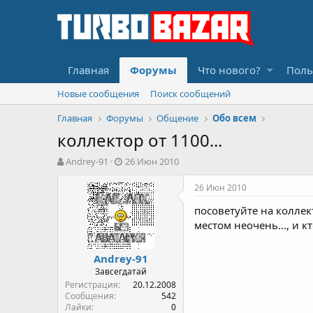
Главная
Форумы
Что нового?
Поль
Новые сообщения
Поиск сообщений
Главная
Форумы
Общение
Обо всем
коллектор от 1100...
А
Д
Andrey-91
26 Июн 2010
в
а
т
т
26 Июн 2010
о
а
посоветуйте на коллек
р
н
т
а
местом неочень..., и 
е
ч
м
а
Andrey-91
ы
л
Завсегдатай
а
Регистрация
20.12.2008
Сообщения
542
Лайки
0