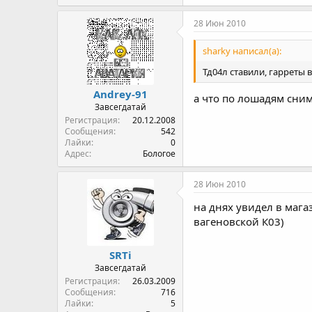
28 Июн 2010
sharky написал(а):
Тд04л ставили, гарреты 
Andrey-91
а что по лошадям сним
Завсегдатай
Регистрация
20.12.2008
Сообщения
542
Лайки
0
Адрес
Бологое
28 Июн 2010
на днях увидел в мага
вагеновской К03)
SRTi
Завсегдатай
Регистрация
26.03.2009
Сообщения
716
Лайки
5