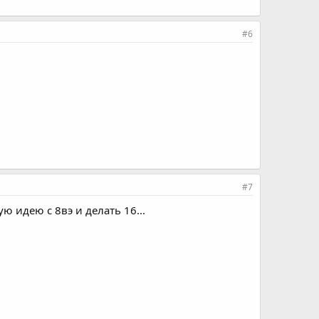
#6
#7
ую идею с 8вэ и делать 16...