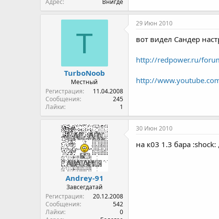
Адрес
Внигде
29 Июн 2010
T
вот видел Сандер нас
http://redpower.ru/foru
TurboNoob
http://www.youtube.co
Местный
Регистрация
11.04.2008
Сообщения
245
Лайки
1
30 Июн 2010
на к03 1.3 бара :shock
Andrey-91
Завсегдатай
Регистрация
20.12.2008
Сообщения
542
Лайки
0