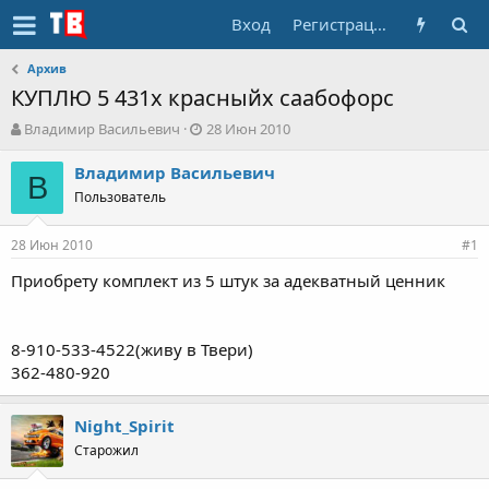
Вход
Регистрация
Архив
КУПЛЮ 5 431х красныйх саабофорс
А
Д
Владимир Васильевич
28 Июн 2010
в
а
т
т
Владимир Васильевич
В
о
а
Пользователь
р
н
т
а
28 Июн 2010
е
ч
#1
м
а
Приобрету комплект из 5 штук за адекватный ценник
ы
л
а
8-910-533-4522(живу в Твери)
362-480-920
Night_Spirit
Старожил