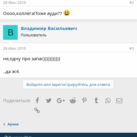
28 Июн 2010
#2
Оооо,коллега!Тоже ауди??
Владимир Васильевич
В
Пользователь
28 Июн 2010
#3
не,одну про запас)))))))))))
..да эс4
Войдите или зарегистрируйтесь для ответа.
Facebook
Twitter
Google+
Reddit
Pinterest
Tumblr
WhatsApp
Элект
Поделиться:
Ссылка
Архив