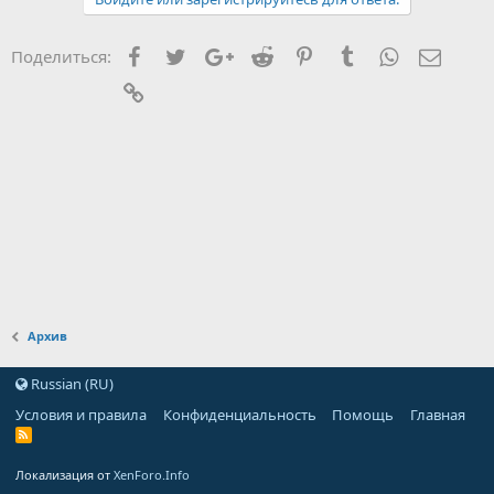
Facebook
Twitter
Google+
Reddit
Pinterest
Tumblr
WhatsApp
Элект
Поделиться:
Ссылка
Архив
Russian (RU)
Условия и правила
Конфиденциальность
Помощь
Главная
Локализация от
XenForo.Info