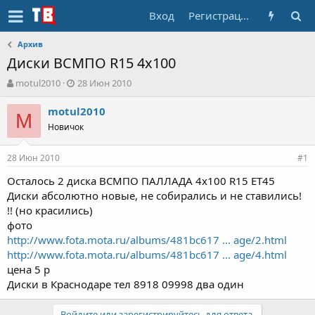
Вход
Регистрация
Архив
Диски ВСМПО R15 4x100
А
Д
motul2010
28 Июн 2010
в
а
т
т
motul2010
M
о
а
Новичок
р
н
т
а
28 Июн 2010
е
ч
#1
м
а
Осталось 2 диска ВСМПО ПАЛЛАДА 4х100 R15 ЕТ45
ы
л
Диски абсолютно новые, не собирались и не ставились!
а
!! (но красились)
фото
http://www.fota.mota.ru/albums/481bc617 ... age/2.html
http://www.fota.mota.ru/albums/481bc617 ... age/4.html
цена 5 р
Диски в Краснодаре тел 8918 09998 два один
Войдите или зарегистрируйтесь для ответа.